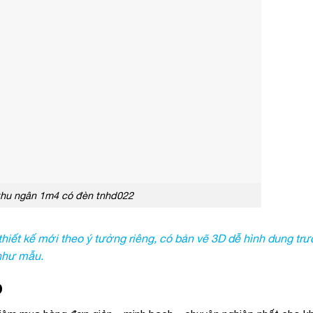
thu ngân 1m4 có đèn tnhd022
ết kế mới theo ý tưởng riêng, có bản vẽ 3D dễ hình dung trướ
 như mẫu.
D