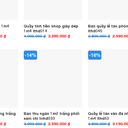
g 1m4
Quầy tính tiền shop giày dép
Bàn quầy lễ tân phò
1m4 lthd014
lthd045
Giá
Giá
Giá
Giá
00
₫
4.000.000
₫
3.290.000
₫
2.800.000
₫
2.590.0
hiện
gốc
hiện
gốc
tại
là:
tại
là:
0 ₫.
là:
4.000.000 ₫.
là:
2.800.00
3.900.000 ₫.
3.290.000 ₫.
-14%
-16%
ng trắng
Bàn thu ngân 1m2 trắng phối
Quầy lễ tân vân đá 
xám chì tnhd033
1m4 lthd50
Giá
Giá
Giá
Giá
00
₫
3.000.000
₫
2.590.000
₫
3.800.000
₫
3.190.0
hiện
gốc
hiện
gốc