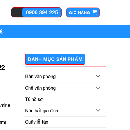
0906 394 225
GIỎ HÀNG
HỆ
DANH MỤC SẢN PHẨM
22
Bàn văn phòng
Ghế văn phòng
Tủ hồ sơ
amine
 ₫.
Nội thất gia đình
Quầy lễ tân
mm)