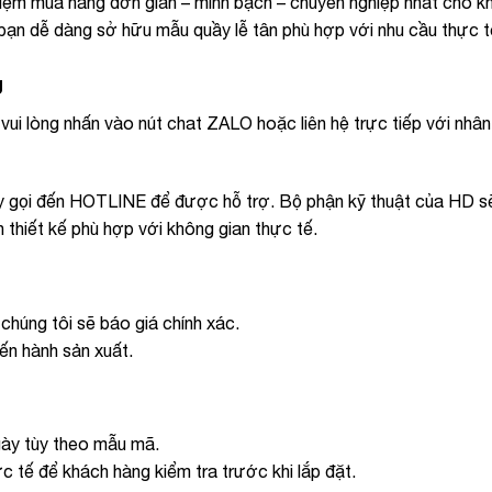
ghiệm mua hàng đơn giản – minh bạch – chuyên nghiệp nhất cho k
p bạn dễ dàng sở hữu mẫu quầy lễ tân phù hợp với nhu cầu thực t
g
ui lòng nhấn vào nút chat ZALO hoặc liên hệ trực tiếp với nhân 
ãy gọi đến HOTLINE để được hỗ trợ. Bộ phận kỹ thuật của HD s
n thiết kế phù hợp với không gian thực tế.
chúng tôi sẽ báo giá chính xác.
ến hành sản xuất.
gày tùy theo mẫu mã.
c tế để khách hàng kiểm tra trước khi lắp đặt.