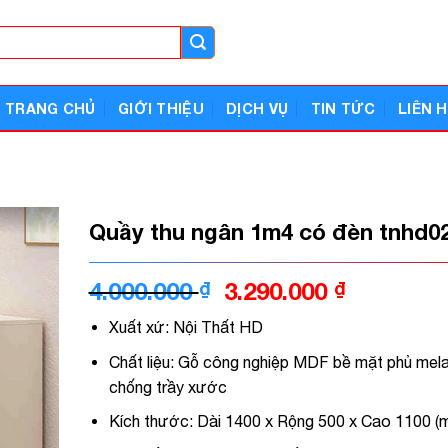
TRANG CHỦ
GIỚI THIỆU
DỊCH VỤ
TIN TỨC
LIÊN 
Quầy thu ngân 1m4 có đèn tnhd0
Giá
Giá
4.000.000
₫
3.290.000
₫
gốc
hiện
Xuất xứ: Nội Thất HD
là:
tại
4.000.000 ₫.
là:
Chất liệu: Gỗ công nghiệp MDF bề mặt phủ mel
3.290.000
chống trầy xước
Kích thước: Dài 1400 x Rộng 500 x Cao 1100 (