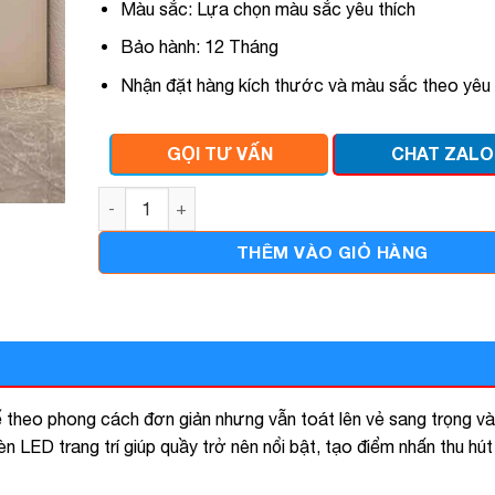
Màu sắc: Lựa chọn màu sắc yêu thích
Bảo hành: 12 Tháng
Nhận đặt hàng kích thước và màu sắc theo yêu
GỌI TƯ VẤN
CHAT ZALO
Quầy thu ngân 1m4 có đèn tnhd022 số lượng
THÊM VÀO GIỎ HÀNG
heo phong cách đơn giản nhưng vẫn toát lên vẻ sang trọng v
 LED trang trí giúp quầy trở nên nổi bật, tạo điểm nhấn thu hút