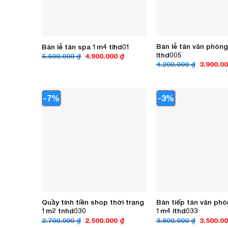
Bàn lễ tân văn phòn
Bàn lễ tân spa 1m4 tlhd01
lthd005
Giá
Giá
5.500.000
₫
4.900.000
₫
gốc
hiện
Giá
4.200.000
₫
3.900.0
là:
tại
gốc
5.500.000 ₫.
là:
là:
4.900.000 ₫.
4.200.00
-7%
-3%
Quầy tính tiền shop thời trang
Bàn tiếp tân văn phò
1m2 tnhd030
1m4 lthd033
Giá
Giá
Giá
2.700.000
₫
2.500.000
₫
3.600.000
₫
3.500.0
gốc
hiện
gốc