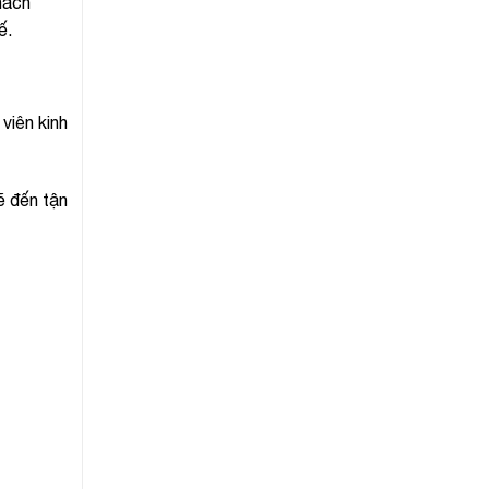
hách
ế.
viên kinh
ẽ đến tận