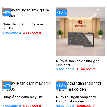
3.000.000 ₫.
là:
là:
tại
2.800.000 ₫.
6.000.000 ₫.
là:
3.950.00
-8%
-16%
Quầy thu ngân 1m2 giá rẻ
tnhd023
Giá
Giá
2.800.000
₫
2.590.000
₫
gốc
hiện
là:
tại
2.800.000 ₫.
là:
2.590.000 ₫.
Quầy lễ tân vân đá nhỏ gọn
1m4 lthd50
Giá
Giá
3.800.000
₫
3.190.000
₫
gốc
hiện
là:
tại
3.800.000 ₫.
là:
3.190.00
-7%
-13%
Quầy lễ tân cánh mây 1m4
Quầy thu ngân shop thời
lthd035
trang 1m4 có đèn
Giá
Giá
Giá
Giá
6.000.000
₫
5.600.000
₫
4.800.000
₫
4.200.000
₫