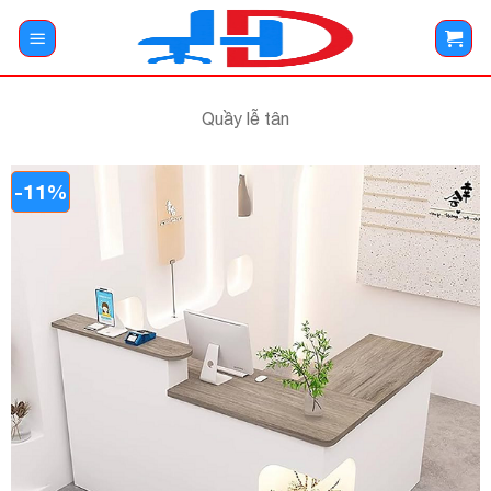
Bỏ
qua
nội
dung
Quầy lễ tân
-11%