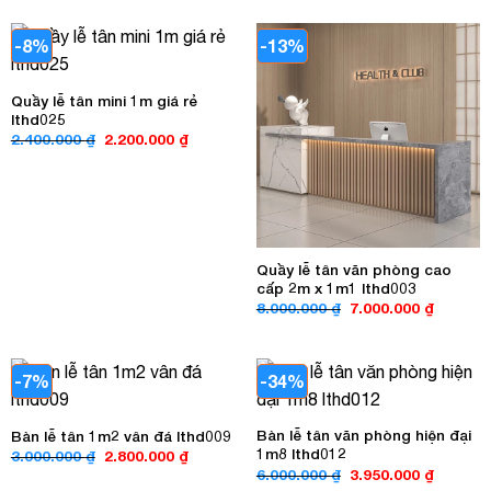
là:
tại
là:
tại
5.000.000 ₫.
là:
5.200.000 ₫.
là:
4.500.000 ₫.
4.840.00
-8%
-13%
Quầy lễ tân mini 1m giá rẻ
lthd025
Giá
Giá
2.400.000
₫
2.200.000
₫
gốc
hiện
là:
tại
2.400.000 ₫.
là:
2.200.000 ₫.
Quầy lễ tân văn phòng cao
cấp 2m x 1m1 lthd003
Giá
Giá
8.000.000
₫
7.000.000
₫
gốc
hiện
là:
tại
8.000.000 ₫.
là:
7.000.00
-7%
-34%
Bàn lễ tân văn phòng hiện đại
Bàn lễ tân 1m2 vân đá lthd009
1m8 lthd012
Giá
Giá
3.000.000
₫
2.800.000
₫
gốc
hiện
Giá
Giá
6.000.000
₫
3.950.000
₫
là:
tại
gốc
hiện