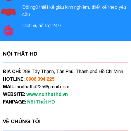
Đội ngũ thiết kế giàu kinh nghiệm, thiết kế theo yêu
cầu
Dịch vụ hỗ trợ 24/7
NỘI THẤT HD
ĐỊA CHỈ:
288 Tây Thạnh, Tân Phú, Thành phố Hồ Chí Minh
HOTLINE:
0906 394 225
MAIL:
noithathd225@gmail.com
WEBSITE:
www.noithathd.vn
FANPAGE:
Nội Thất HD
VỀ CHÚNG TÔI