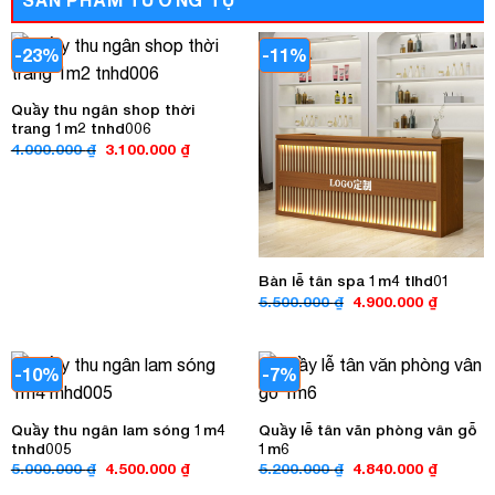
-23%
-11%
Quầy thu ngân shop thời
trang 1m2 tnhd006
Giá
Giá
4.000.000
₫
3.100.000
₫
gốc
hiện
là:
tại
4.000.000 ₫.
là:
3.100.000 ₫.
Bàn lễ tân spa 1m4 tlhd01
Giá
Giá
5.500.000
₫
4.900.000
₫
gốc
hiện
là:
tại
5.500.000 ₫.
là:
4.900.00
-10%
-7%
Quầy thu ngân lam sóng 1m4
Quầy lễ tân văn phòng vân gỗ
tnhd005
1m6
Giá
Giá
Giá
Giá
5.000.000
₫
4.500.000
₫
5.200.000
₫
4.840.000
₫
gốc
hiện
gốc
hiện