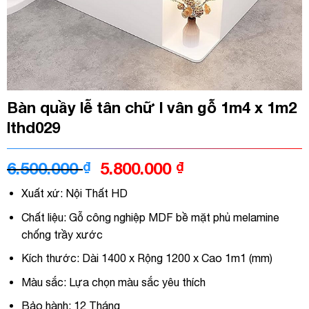
Bàn quầy lễ tân chữ l vân gỗ 1m4 x 1m2
lthd029
Giá
Giá
6.500.000
₫
5.800.000
₫
gốc
hiện
Xuất xứ: Nội Thất HD
là:
tại
6.500.000 ₫.
là:
Chất liệu: Gỗ công nghiệp MDF bề mặt phủ melamine
5.800.000 ₫.
chống trầy xước
Kích thước: Dài 1400 x Rộng 1200 x Cao 1m1 (mm)
Màu sắc: Lựa chọn màu sắc yêu thích
Bảo hành: 12 Tháng