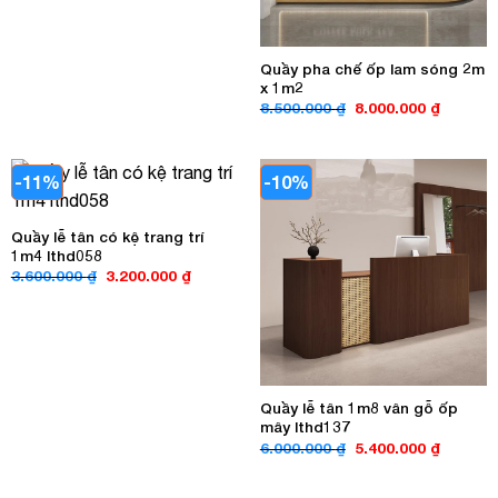
Quầy pha chế ốp lam sóng 2m
x 1m2
Giá
Giá
8.500.000
₫
8.000.000
₫
gốc
hiện
là:
tại
8.500.000 ₫.
là:
8.000.00
-11%
-10%
Quầy lễ tân có kệ trang trí
1m4 lthd058
Giá
Giá
3.600.000
₫
3.200.000
₫
gốc
hiện
là:
tại
3.600.000 ₫.
là:
3.200.000 ₫.
Quầy lễ tân 1m8 vân gỗ ốp
mây lthd137
Giá
Giá
6.000.000
₫
5.400.000
₫
gốc
hiện
là:
tại
6.000.000 ₫.
là: