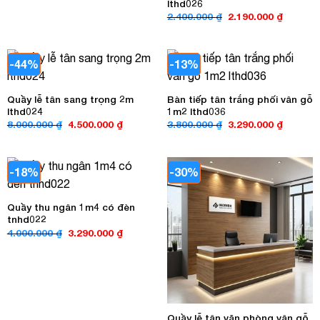
lthd026
Giá
Giá
2.400.000
₫
2.190.000
₫
gốc
hiện
là:
tại
2.400.000 ₫.
là:
2.190.00
-44%
-13%
Quầy lễ tân sang trọng 2m
Bàn tiếp tân trắng phối vân gỗ
lthd024
1m2 lthd036
Giá
Giá
Giá
Giá
8.000.000
₫
4.500.000
₫
3.800.000
₫
3.290.000
₫
gốc
hiện
gốc
hiện
là:
tại
là:
tại
8.000.000 ₫.
là:
3.800.000 ₫.
là:
4.500.000 ₫.
3.290.00
-18%
-30%
Quầy thu ngân 1m4 có đèn
tnhd022
Giá
Giá
4.000.000
₫
3.290.000
₫
gốc
hiện
là:
tại
4.000.000 ₫.
là:
3.290.000 ₫.
Quầy lễ tân văn phòng vân gỗ