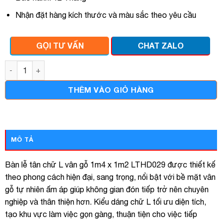
Nhận đặt hàng kích thước và màu sắc theo yêu cầu
GỌI TƯ VẤN
CHAT ZALO
Bàn quầy lễ tân chữ l vân gỗ 1m4 x 1m2 lthd029 số lượng
THÊM VÀO GIỎ HÀNG
MÔ TẢ
Bàn lễ tân chữ L vân gỗ 1m4 x 1m2 LTHD029 được thiết kế
theo phong cách hiện đại, sang trọng, nổi bật với bề mặt vân
gỗ tự nhiên ấm áp giúp không gian đón tiếp trở nên chuyên
nghiệp và thân thiện hơn. Kiểu dáng chữ L tối ưu diện tích,
tạo khu vực làm việc gọn gàng, thuận tiện cho việc tiếp