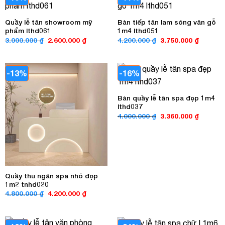
Quầy lễ tân showroom mỹ
Bàn tiếp tân lam sóng vân gỗ
phẩm lthd061
1m4 lthd051
Giá
Giá
Giá
Giá
3.000.000
₫
2.600.000
₫
4.200.000
₫
3.750.000
₫
gốc
hiện
gốc
hiện
là:
tại
là:
tại
3.000.000 ₫.
là:
4.200.000 ₫.
là:
2.600.000 ₫.
3.750.00
-13%
-16%
Bàn quầy lễ tân spa đẹp 1m4
lthd037
Giá
Giá
4.000.000
₫
3.360.000
₫
gốc
hiện
là:
tại
4.000.000 ₫.
là:
3.360.00
Quầy thu ngân spa nhỏ đẹp
1m2 tnhd020
Giá
Giá
4.800.000
₫
4.200.000
₫
gốc
hiện
là:
tại
4.800.000 ₫.
là:
4.200.000 ₫.