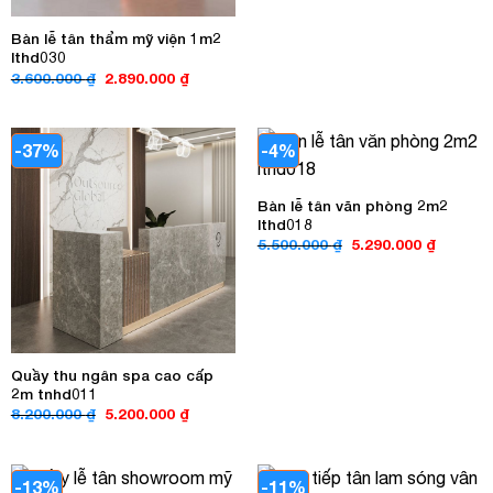
Bàn lễ tân thẩm mỹ viện 1m2
lthd030
Giá
Giá
3.600.000
₫
2.890.000
₫
gốc
hiện
là:
tại
3.600.000 ₫.
là:
2.890.000 ₫.
-37%
-4%
Bàn lễ tân văn phòng 2m2
lthd018
Giá
Giá
5.500.000
₫
5.290.000
₫
gốc
hiện
là:
tại
5.500.000 ₫.
là:
5.290.00
Quầy thu ngân spa cao cấp
2m tnhd011
Giá
Giá
8.200.000
₫
5.200.000
₫
gốc
hiện
là:
tại
8.200.000 ₫.
là:
5.200.000 ₫.
-13%
-11%