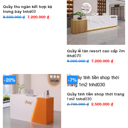
Quầy thu ngân kết hợp kệ
trưng bày tnhd02
Giá
Giá
8.500.000
₫
7.200.000
₫
gốc
hiện
là:
tại
8.500.000 ₫.
là:
7.200.000 ₫.
Quầy lễ tân resort cao cấp 2m
lthd070
Giá
Giá
8.000.000
₫
7.200.000
₫
gốc
hiện
là:
tại
8.000.000 ₫.
là:
7.200.00
-20%
-7%
Quầy tính tiền shop thời trang
1m2 tnhd030
Giá
Giá
2.700.000
₫
2.500.000
₫
gốc
hiện
là:
tại
2.700.000 ₫.
là:
2.500.00