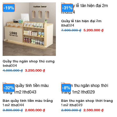
4.000.000 ₫.
là:
3.250.000 ₫.
-19%
-31%
Quầy lễ tân hiện đại 2m
lthd024
Giá
Giá
7.500.000
₫
5.200.000
₫
gốc
hiện
là:
tại
7.500.000 ₫.
là:
5.200.00
Quầy thu ngân shop thú cưng
tnhd004
Giá
Giá
4.000.000
₫
3.250.000
₫
gốc
hiện
là:
tại
4.000.000 ₫.
là:
3.250.000 ₫.
-32%
-8%
Bàn quầy tính tiền màu trắng
Bàn thu ngân shop thời trang
1m2 lthd044
1m2 lthd029
Giá
Giá
Giá
Giá
3.800.000
₫
2.600.000
₫
2.800.000
₫
2.590.000
₫
gốc
hiện
gốc
hiện
là:
tại
là:
tại