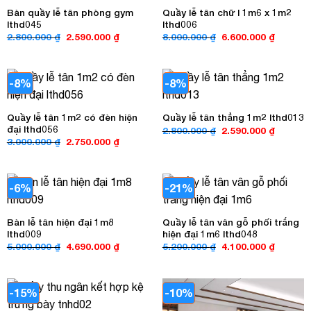
Bàn quầy lễ tân phòng gym
Quầy lễ tân chữ l 1m6 x 1m2
lthd045
lthd006
Giá
Giá
Giá
Giá
2.800.000
₫
2.590.000
₫
8.000.000
₫
6.600.000
₫
gốc
hiện
gốc
hiện
là:
tại
là:
tại
2.800.000 ₫.
là:
8.000.000 ₫.
là:
2.590.000 ₫.
6.600.00
-8%
-8%
Quầy lễ tân 1m2 có đèn hiện
Quầy lễ tân thẳng 1m2 lthd013
đại lthd056
Giá
Giá
2.800.000
₫
2.590.000
₫
gốc
hiện
Giá
Giá
3.000.000
₫
2.750.000
₫
là:
tại
gốc
hiện
2.800.000 ₫.
là:
là:
tại
2.590.00
3.000.000 ₫.
là:
2.750.000 ₫.
-6%
-21%
Bàn lễ tân hiện đại 1m8
Quầy lễ tân vân gỗ phối trắng
lthd009
hiện đại 1m6 lthd048
Giá
Giá
Giá
Giá
5.000.000
₫
4.690.000
₫
5.200.000
₫
4.100.000
₫
gốc
hiện
gốc
hiện
là:
tại
là:
tại
5.000.000 ₫.
là:
5.200.000 ₫.
là:
4.690.000 ₫.
4.100.00
-15%
-10%