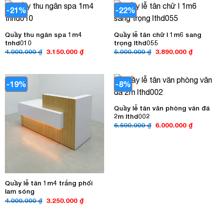
5.400.00
-21%
-22%
Quầy thu ngân spa 1m4
Quầy lễ tân chữ l 1m6 sang
tnhd010
trọng lthd055
Giá
Giá
Giá
Giá
4.000.000
₫
3.150.000
₫
5.000.000
₫
3.890.000
₫
gốc
hiện
gốc
hiện
là:
tại
là:
tại
4.000.000 ₫.
là:
5.000.000 ₫.
là:
3.150.000 ₫.
3.890.00
-19%
-8%
Quầy lễ tân văn phòng vân đá
2m lthd002
Giá
Giá
6.500.000
₫
6.000.000
₫
gốc
hiện
là:
tại
6.500.000 ₫.
là:
6.000.00
Quầy lễ tân 1m4 trắng phối
lam sóng
Giá
Giá
4.000.000
₫
3.250.000
₫
gốc
hiện
là:
tại