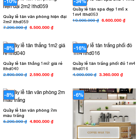
-10%
-34%
Quầy lễ tân spa đẹp 1m6 x
1m4 lthd053
Quầy lễ tân văn phòng hiện đại
Giá
Giá
10.000.000
₫
6.600.000
₫
2m2 lthd059
gốc
hiện
Giá
Giá
7.200.000
₫
6.500.000
₫
là:
tại
gốc
hiện
10.000.000 ₫.
là:
là:
tại
6.600.0
7.200.000 ₫.
là:
6.500.000 ₫.
-8%
-16%
Quầy lễ tân thẳng 1m2 giá rẻ
Quầy lễ tân trắng phối đỏ 1m4
lthd040
lthd016
Giá
Giá
Giá
Giá
2.800.000
₫
2.590.000
₫
4.000.000
₫
3.360.000
₫
gốc
hiện
gốc
hiện
là:
tại
là:
tại
2.800.000 ₫.
là:
4.000.000 ₫.
là:
2.590.000 ₫.
3.360.00
-8%
-6%
Quầy lễ tân văn phòng 2m
màu trắng
Giá
Giá
5.200.000
₫
4.800.000
₫
gốc
hiện
là:
tại
5.200.000 ₫.
là:
4.800.000 ₫.