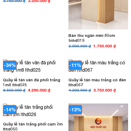
Giá
Giá
3.750.000
₫
3.200.000
₫
gốc
hiện
là:
tại
3.750.000 ₫.
là:
3.200.000 ₫.
Bàn thu ngân mini 80cm
tnhd019
Giá
Giá
2.000.000
₫
1.750.000
₫
gốc
hiện
là:
tại
2.000.000 ₫.
là:
1.750.00
-34%
-11%
Quầy lễ tân vân đá phối trắng
Quầy lễ tân màu trắng có đèn
1m8 lthd025
lthd067
Giá
Giá
Giá
Giá
6.500.000
₫
4.290.000
₫
4.200.000
₫
3.750.000
₫
gốc
hiện
gốc
hiện
là:
tại
là:
tại
6.500.000 ₫.
là:
4.200.000 ₫.
là:
4.290.000 ₫.
3.750.00
-14%
-13%
Quầy lễ tân trắng phối cam 2m
lthd050