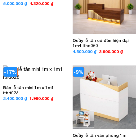
Giá
Giá
5.000.000
₫
4.320.000
₫
gốc
hiện
là:
tại
5.000.000 ₫.
là:
4.320.000 ₫.
Quầy lễ tân có đèn hiện đại
1m4 lthd060
Giá
Giá
4.500.000
₫
3.900.000
₫
gốc
hiện
là:
tại
4.500.000 ₫.
là:
3.900.00
-17%
-9%
Bàn lễ tân mini 1m x 1m1
lthd028
Giá
Giá
2.400.000
₫
1.990.000
₫
gốc
hiện
là:
tại
2.400.000 ₫.
là:
1.990.000 ₫.
Quầy lễ tân văn phòng 1m