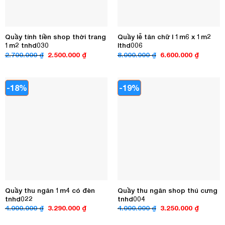
Quầy tính tiền shop thời trang
Quầy lễ tân chữ l 1m6 x 1m2
1m2 tnhd030
lthd006
Giá
Giá
Giá
Giá
2.700.000
₫
2.500.000
₫
8.000.000
₫
6.600.000
₫
gốc
hiện
gốc
hiện
là:
tại
là:
tại
2.700.000 ₫.
là:
8.000.000 ₫.
là:
2.500.000 ₫.
6.600.00
-18%
-19%
Quầy thu ngân 1m4 có đèn
Quầy thu ngân shop thú cưng
tnhd022
tnhd004
Giá
Giá
Giá
Giá
4.000.000
₫
3.290.000
₫
4.000.000
₫
3.250.000
₫
gốc
hiện
gốc
hiện
là:
tại
là:
tại