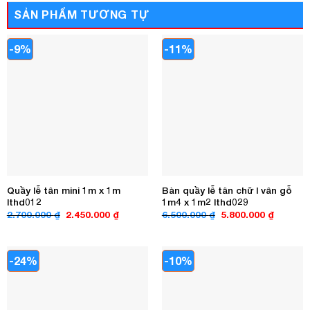
SẢN PHẨM TƯƠNG TỰ
-9%
-11%
Quầy lễ tân mini 1m x 1m
Bàn quầy lễ tân chữ l vân gỗ
lthd012
1m4 x 1m2 lthd029
Giá
Giá
Giá
Giá
2.700.000
₫
2.450.000
₫
6.500.000
₫
5.800.000
₫
gốc
hiện
gốc
hiện
là:
tại
là:
tại
2.700.000 ₫.
là:
6.500.000 ₫.
là:
2.450.000 ₫.
5.800.00
-24%
-10%