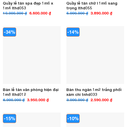
Quầy lễ tân spa đẹp 1m6 x
Quầy lễ tân chữ l 1m6 sang
1m4 lthd053
trọng lthd055
Giá
Giá
Giá
Giá
10.000.000
₫
6.600.000
₫
5.000.000
₫
3.890.000
₫
gốc
hiện
gốc
hiện
là:
tại
là:
tại
10.000.000 ₫.
là:
5.000.000 ₫.
là:
6.600.000 ₫.
3.890.00
-34%
-14%
Bàn lễ tân văn phòng hiện đại
Bàn thu ngân 1m2 trắng phối
1m8 lthd012
xám chì tnhd033
Giá
Giá
Giá
Giá
6.000.000
₫
3.950.000
₫
3.000.000
₫
2.590.000
₫
gốc
hiện
gốc
hiện
là:
tại
là:
tại
6.000.000 ₫.
là:
3.000.000 ₫.
là:
3.950.000 ₫.
2.590.00
-15%
-10%