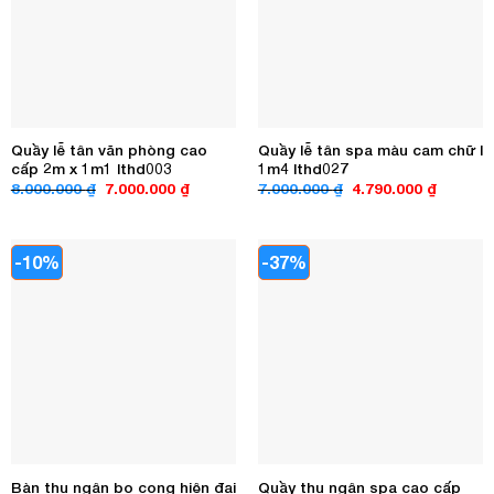
Quầy lễ tân văn phòng cao
Quầy lễ tân spa màu cam chữ l
cấp 2m x 1m1 lthd003
1m4 lthd027
Giá
Giá
Giá
Giá
8.000.000
₫
7.000.000
₫
7.000.000
₫
4.790.000
₫
gốc
hiện
gốc
hiện
là:
tại
là:
tại
8.000.000 ₫.
là:
7.000.000 ₫.
là:
7.000.000 ₫.
4.790.00
-10%
-37%
Bàn thu ngân bo cong hiện đại
Quầy thu ngân spa cao cấp