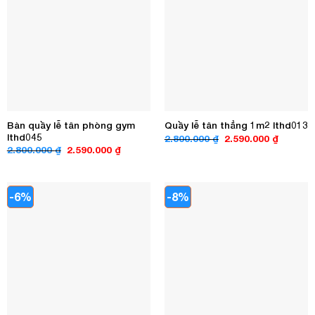
Bàn quầy lễ tân phòng gym
Quầy lễ tân thẳng 1m2 lthd013
lthd045
Giá
Giá
2.800.000
₫
2.590.000
₫
gốc
hiện
Giá
Giá
2.800.000
₫
2.590.000
₫
là:
tại
gốc
hiện
2.800.000 ₫.
là:
là:
tại
2.590.00
2.800.000 ₫.
là:
2.590.000 ₫.
-6%
-8%