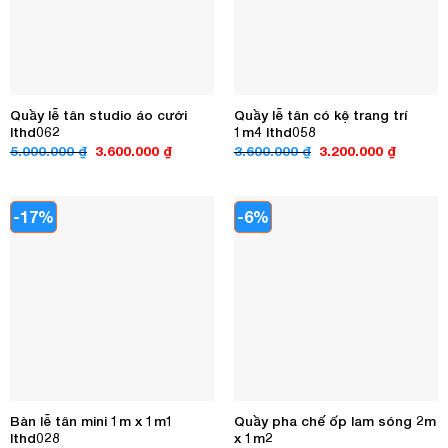
Quầy lễ tân studio áo cưới
Quầy lễ tân có kệ trang trí
lthd062
1m4 lthd058
Giá
Giá
Giá
Giá
5.000.000
₫
3.600.000
₫
3.600.000
₫
3.200.000
₫
gốc
hiện
gốc
hiện
là:
tại
là:
tại
5.000.000 ₫.
là:
3.600.000 ₫.
là:
3.600.000 ₫.
3.200.00
-17%
-6%
Bàn lễ tân mini 1m x 1m1
Quầy pha chế ốp lam sóng 2m
lthd028
x 1m2