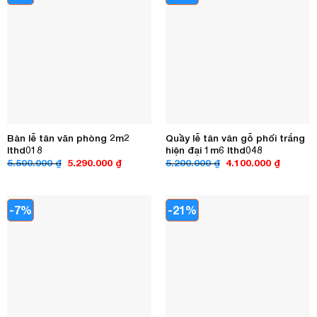
Bàn lễ tân văn phòng 2m2
Quầy lễ tân vân gỗ phối trắng
lthd018
hiện đại 1m6 lthd048
Giá
Giá
Giá
Giá
5.500.000
₫
5.290.000
₫
5.200.000
₫
4.100.000
₫
gốc
hiện
gốc
hiện
là:
tại
là:
tại
5.500.000 ₫.
là:
5.200.000 ₫.
là:
5.290.000 ₫.
4.100.00
-7%
-21%