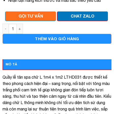
Nhận đặt hàng kích thước và màu sắc theo yêu cầu
GỌI TƯ VẤN
CHAT ZALO
Quầy lễ tân spa chữ l 1m4 x 1m2 lthd031 số lượng
THÊM VÀO GIỎ HÀNG
MÔ TẢ
Quầy lễ tân spa chữ L 1m4 x 1m2 LTHD031 được thiết kế
theo phong cách hiện đại – sang trọng, nổi bật với tông màu
trắng phối cam tinh tế giúp không gian đón tiếp luôn tươi
sáng, thu hút và tạo thiện cảm ngay từ cái nhìn đầu tiên. Kiểu
dáng chữ L thông minh không chỉ tối ưu diện tích sử dụng
mà còn mang lại sự thuận tiện trong quá trình làm việc, sắp