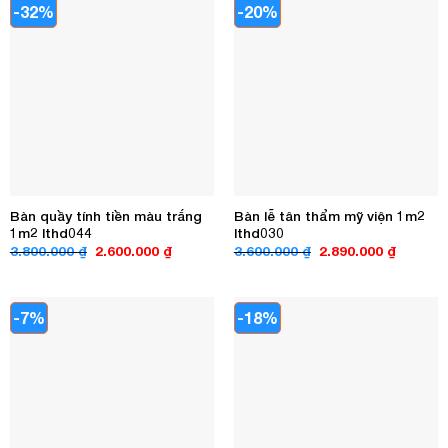
-32%
-20%
Bàn quầy tính tiền màu trắng
Bàn lễ tân thẩm mỹ viện 1m2
1m2 lthd044
lthd030
Giá
Giá
Giá
Giá
3.800.000
₫
2.600.000
₫
3.600.000
₫
2.890.000
₫
gốc
hiện
gốc
hiện
là:
tại
là:
tại
3.800.000 ₫.
là:
3.600.000 ₫.
là:
2.600.000 ₫.
2.890.00
-7%
-18%