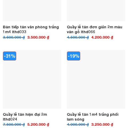
Bàn tiếp tân văn phòng trắng
Quầy lễ tân đơn giản 2m màu
1m4 lthd033
vân gỗ lthd066
Giá
Giá
Giá
Giá
3.600.000
₫
3.500.000
₫
4.500.000
₫
4.200.000
₫
gốc
hiện
gốc
hiện
là:
tại
là:
tại
3.600.000 ₫.
là:
4.500.000 ₫.
là:
3.500.000 ₫.
4.200.00
-31%
-19%
Quầy lễ tân hiện đại 2m
Quầy lễ tân 1m4 trắng phối
lthd024
lam sóng
Giá
Giá
Giá
Giá
7.500.000
₫
5.200.000
₫
4.000.000
₫
3.250.000
₫
gốc
hiện
gốc
hiện