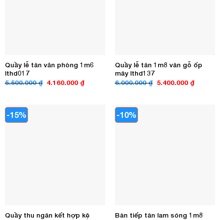
Quầy lễ tân văn phòng 1m6
Quầy lễ tân 1m8 vân gỗ ốp
lthd017
mây lthd137
Giá
Giá
Giá
Giá
5.500.000
₫
4.160.000
₫
6.000.000
₫
5.400.000
₫
gốc
hiện
gốc
hiện
là:
tại
là:
tại
5.500.000 ₫.
là:
6.000.000 ₫.
là:
4.160.000 ₫.
5.400.00
-15%
-10%
Quầy thu ngân kết hợp kệ
Bàn tiếp tân lam sóng 1m8