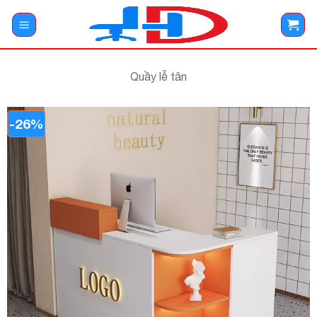
Bỏ
qua
nội
dung
Quầy lễ tân
-26%