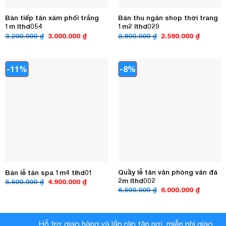
Bàn tiếp tân xám phối trắng
Bàn thu ngân shop thời trang
1m lthd054
1m2 lthd029
Giá
Giá
Giá
Giá
3.200.000
₫
3.000.000
₫
2.800.000
₫
2.590.000
₫
gốc
hiện
gốc
hiện
là:
tại
là:
tại
3.200.000 ₫.
là:
2.800.000 ₫.
là:
3.000.000 ₫.
2.590.00
-11%
-8%
Quầy lễ tân văn phòng vân đá
Bàn lễ tân spa 1m4 tlhd01
2m lthd002
Giá
Giá
5.500.000
₫
4.900.000
₫
gốc
hiện
Giá
Giá
6.500.000
₫
6.000.000
₫
là:
tại
gốc
hiện
5.500.000 ₫.
là:
là:
tại
4.900.000 ₫.
6.500.000 ₫.
là:
6.000.00
Hỗ trợ giao hàng và lắp ráp tận nơi, miễn phí giao