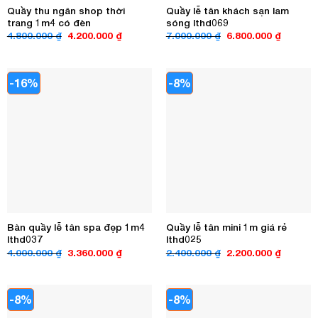
Quầy thu ngân shop thời
Quầy lễ tân khách sạn lam
trang 1m4 có đèn
sóng lthd069
Giá
Giá
Giá
Giá
4.800.000
₫
4.200.000
₫
7.000.000
₫
6.800.000
₫
gốc
hiện
gốc
hiện
là:
tại
là:
tại
4.800.000 ₫.
là:
7.000.000 ₫.
là:
4.200.000 ₫.
6.800.00
-16%
-8%
Bàn quầy lễ tân spa đẹp 1m4
Quầy lễ tân mini 1m giá rẻ
lthd037
lthd025
Giá
Giá
Giá
Giá
4.000.000
₫
3.360.000
₫
2.400.000
₫
2.200.000
₫
gốc
hiện
gốc
hiện
là:
tại
là:
tại
4.000.000 ₫.
là:
2.400.000 ₫.
là:
3.360.000 ₫.
2.200.00
-8%
-8%