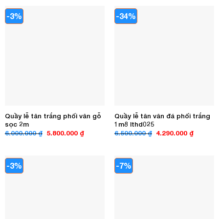
4.000.000 ₫.
là:
4.000.000 ₫.
là:
3.290.000 ₫.
3.250.00
-3%
-34%
Quầy lễ tân trắng phối vân gỗ
Quầy lễ tân vân đá phối trắng
sọc 2m
1m8 lthd025
Giá
Giá
Giá
Giá
6.000.000
₫
5.800.000
₫
6.500.000
₫
4.290.000
₫
gốc
hiện
gốc
hiện
là:
tại
là:
tại
6.000.000 ₫.
là:
6.500.000 ₫.
là:
5.800.000 ₫.
4.290.00
-3%
-7%