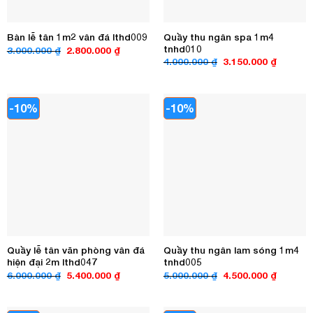
Quầy thu ngân spa 1m4
Bàn lễ tân 1m2 vân đá lthd009
tnhd010
Giá
Giá
3.000.000
₫
2.800.000
₫
gốc
hiện
Giá
Giá
4.000.000
₫
3.150.000
₫
là:
tại
gốc
hiện
3.000.000 ₫.
là:
là:
tại
2.800.000 ₫.
4.000.000 ₫.
là:
3.150.00
-10%
-10%
Quầy lễ tân văn phòng vân đá
Quầy thu ngân lam sóng 1m4
hiện đại 2m lthd047
tnhd005
Giá
Giá
Giá
Giá
6.000.000
₫
5.400.000
₫
5.000.000
₫
4.500.000
₫
gốc
hiện
gốc
hiện
là:
tại
là:
tại
6.000.000 ₫.
là:
5.000.000 ₫.
là:
5.400.000 ₫.
4.500.00