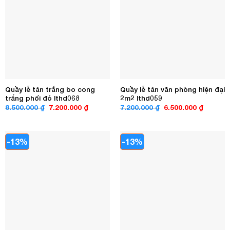
Quầy lễ tân trắng bo cong
Quầy lễ tân văn phòng hiện đại
trắng phối đỏ lthd068
2m2 lthd059
Giá
Giá
Giá
Giá
8.500.000
₫
7.200.000
₫
7.200.000
₫
6.500.000
₫
gốc
hiện
gốc
hiện
là:
tại
là:
tại
8.500.000 ₫.
là:
7.200.000 ₫.
là:
7.200.000 ₫.
6.500.00
-13%
-13%