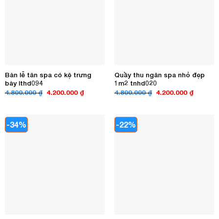
Bàn lễ tân spa có kệ trưng
Quầy thu ngân spa nhỏ đẹp
bày lthd094
1m2 tnhd020
Giá
Giá
Giá
Giá
4.800.000
₫
4.200.000
₫
4.800.000
₫
4.200.000
₫
gốc
hiện
gốc
hiện
là:
tại
là:
tại
4.800.000 ₫.
là:
4.800.000 ₫.
là:
4.200.000 ₫.
4.200.00
-34%
-22%