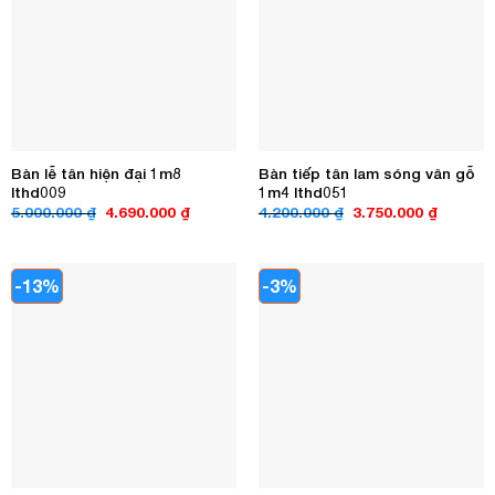
Bàn lễ tân hiện đại 1m8
Bàn tiếp tân lam sóng vân gỗ
lthd009
1m4 lthd051
Giá
Giá
Giá
Giá
5.000.000
₫
4.690.000
₫
4.200.000
₫
3.750.000
₫
gốc
hiện
gốc
hiện
là:
tại
là:
tại
5.000.000 ₫.
là:
4.200.000 ₫.
là:
4.690.000 ₫.
3.750.00
-13%
-3%