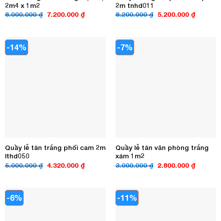
2m4 x 1m2
2m tnhd011
Giá
Giá
Giá
Giá
8.000.000
₫
7.200.000
₫
8.200.000
₫
5.200.000
₫
gốc
hiện
gốc
hiện
là:
tại
là:
tại
8.000.000 ₫.
là:
8.200.000 ₫.
là:
7.200.000 ₫.
5.200.00
-14%
-7%
Quầy lễ tân trắng phối cam 2m
Quầy lễ tân văn phòng trắng
lthd050
xám 1m2
Giá
Giá
Giá
Giá
5.000.000
₫
4.320.000
₫
3.000.000
₫
2.800.000
₫
gốc
hiện
gốc
hiện
là:
tại
là:
tại
5.000.000 ₫.
là:
3.000.000 ₫.
là:
4.320.000 ₫.
2.800.00
-6%
-11%