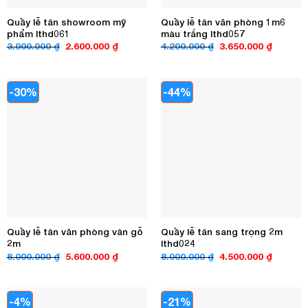
Quầy lễ tân showroom mỹ
Quầy lễ tân văn phòng 1m6
phẩm lthd061
màu trắng lthd057
Giá
Giá
Giá
Giá
3.000.000
₫
2.600.000
₫
4.200.000
₫
3.650.000
₫
gốc
hiện
gốc
hiện
là:
tại
là:
tại
3.000.000 ₫.
là:
4.200.000 ₫.
là:
2.600.000 ₫.
3.650.00
-30%
-44%
Quầy lễ tân văn phòng vân gỗ
Quầy lễ tân sang trọng 2m
2m
lthd024
Giá
Giá
Giá
Giá
8.000.000
₫
5.600.000
₫
8.000.000
₫
4.500.000
₫
gốc
hiện
gốc
hiện
là:
tại
là:
tại
8.000.000 ₫.
là:
8.000.000 ₫.
là:
5.600.000 ₫.
4.500.00
-4%
-21%