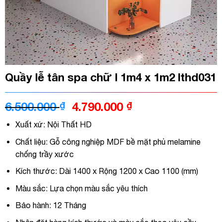
Quầy lễ tân spa chữ l 1m4 x 1m2 lthd031
Giá
Giá
6.500.000
₫
4.790.000
₫
gốc
hiện
Xuất xứ: Nội Thất HD
là:
tại
6.500.000 ₫.
là:
Chất liệu: Gỗ công nghiệp MDF bề mặt phủ melamine
4.790.000 ₫.
chống trầy xước
Kích thước: Dài 1400 x Rộng 1200 x Cao 1100 (mm)
Màu sắc: Lựa chọn màu sắc yêu thích
Bảo hành: 12 Tháng