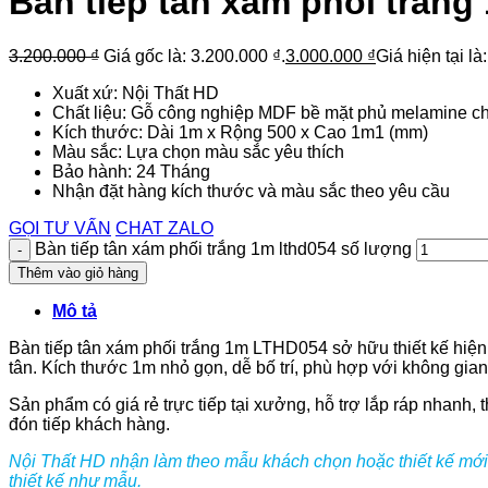
Bàn tiếp tân xám phối trắng
3.200.000
₫
Giá gốc là: 3.200.000 ₫.
3.000.000
₫
Giá hiện tại là
Xuất xứ: Nội Thất HD
Chất liệu: Gỗ công nghiệp MDF bề mặt phủ melamine c
Kích thước: Dài 1m x Rộng 500 x Cao 1m1 (mm)
Màu sắc: Lựa chọn màu sắc yêu thích
Bảo hành: 24 Tháng
Nhận đặt hàng kích thước và màu sắc theo yêu cầu
GỌI TƯ VẤN
CHAT ZALO
Bàn tiếp tân xám phối trắng 1m lthd054 số lượng
Thêm vào giỏ hàng
Mô tả
Bàn tiếp tân xám phối trắng 1m LTHD054 sở hữu thiết kế hiện 
tân. Kích thước 1m nhỏ gọn, dễ bố trí, phù hợp với không gian
Sản phẩm có giá rẻ trực tiếp tại xưởng, hỗ trợ lắp ráp nhanh
đón tiếp khách hàng.
Nội Thất HD nhận làm theo mẫu khách chọn hoặc thiết kế mới 
thiết kế như mẫu.