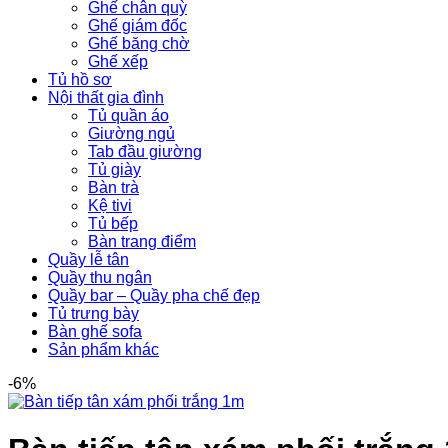
Ghế chân quỳ
Ghế giám đốc
Ghế băng chờ
Ghế xếp
Tủ hồ sơ
Nội thất gia đình
Tủ quần áo
Giường ngủ
Tab đầu giường
Tủ giày
Bàn trà
Kệ tivi
Tủ bếp
Bàn trang điểm
Quầy lễ tân
Quầy thu ngân
Quầy bar – Quầy pha chế đẹp
Tủ trưng bày
Bàn ghế sofa
Sản phẩm khác
-6%