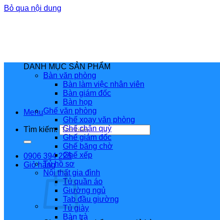
Bỏ qua nội dung
DANH MỤC SẢN PHẨM
Bàn văn phòng
Bàn làm việc nhân viên
Bàn giám đốc
Bàn họp
Ghế văn phòng
Menu
Ghế xoay văn phòng
Ghế chân quỳ
Tìm kiếm:
Ghế giám đốc
Ghế băng chờ
Ghế xếp
0906 394 225
Tủ hồ sơ
Giỏ hàng
Nội thất gia đình
Tủ quần áo
Giường ngủ
Tab đầu giường
Tủ giày
Bàn trà