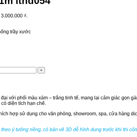
 1m lthd054
: 3.000.000 ₫.
hống trầy xước
đại với phối màu xám – trắng tinh tế, mang lại cảm giác gọn g
 có diện tích hạn chế.
, thích hợp sử dụng cho văn phòng, showroom, spa, cửa hàng dịc
theo ý tưởng riêng, có bản vẽ 3D dễ hình dung trước khi thi c