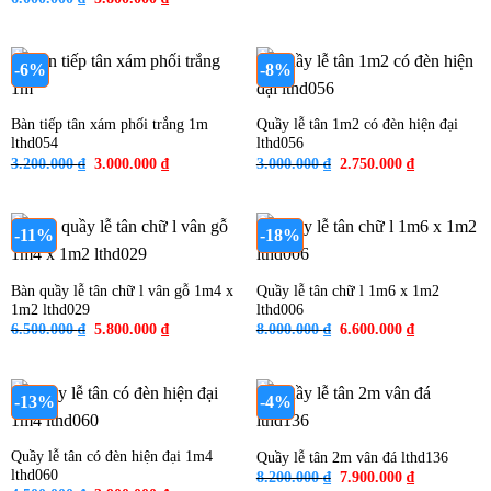
là:
tại
gốc
hiện
4.000.000 ₫.
là:
là:
tại
3.290.000 ₫
6.000.000 ₫.
là:
5.800.000 ₫.
-6%
-8%
Bàn tiếp tân xám phối trắng 1m
Quầy lễ tân 1m2 có đèn hiện đại
lthd054
lthd056
Giá
Giá
Giá
Giá
3.200.000
₫
3.000.000
₫
3.000.000
₫
2.750.000
₫
gốc
hiện
gốc
hiện
là:
tại
là:
tại
3.200.000 ₫.
là:
3.000.000 ₫.
là:
3.000.000 ₫.
2.750.000 ₫
-11%
-18%
Bàn quầy lễ tân chữ l vân gỗ 1m4 x
Quầy lễ tân chữ l 1m6 x 1m2
1m2 lthd029
lthd006
Giá
Giá
Giá
Giá
6.500.000
₫
5.800.000
₫
8.000.000
₫
6.600.000
₫
gốc
hiện
gốc
hiện
là:
tại
là:
tại
6.500.000 ₫.
là:
8.000.000 ₫.
là:
5.800.000 ₫.
6.600.000 ₫
-13%
-4%
Quầy lễ tân có đèn hiện đại 1m4
Quầy lễ tân 2m vân đá lthd136
lthd060
Giá
Giá
8.200.000
₫
7.900.000
₫
gốc
hiện