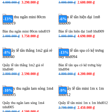
Giá
Giá
Giá
Giá
4.000.000
₫
3.290.000
₫
3.000.000
₫
2.600.000
₫
gốc
hiện
gốc
hiện
là:
tại
là:
tại
4.000.000 ₫.
là:
3.000.000 ₫.
là:
3.290.000 ₫.
2.600.000 ₫
-13%
-6%
Bàn thu ngân mini 80cm tnhd019
Bàn lễ tân hiện đại 1m8 lthd009
Giá
Giá
Giá
Giá
2.000.000
₫
1.750.000
₫
5.000.000
₫
4.690.000
₫
gốc
hiện
gốc
hiện
là:
tại
là:
tại
2.000.000 ₫.
là:
5.000.000 ₫.
là:
1.750.000 ₫.
4.690.000 ₫
-8%
-13%
Quầy lễ tân thẳng 1m2 giá rẻ
Bàn lễ tân spa có kệ trưng bày
lthd040
lthd094
Giá
Giá
Giá
Giá
2.800.000
₫
2.590.000
₫
4.800.000
₫
4.200.000
₫
gốc
hiện
gốc
hiện
là:
tại
là:
tại
2.800.000 ₫.
là:
4.800.000 ₫.
là:
2.590.000 ₫.
4.200.000 ₫
-10%
-9%
Quầy thu ngân lam sóng 1m4
Quầy lễ tân mini 1m x 1m lthd012
tnhd005
Giá
Giá
2.700.000
₫
2.450.000
₫
gốc
hiện
Giá
Giá
5.000.000
₫
4.500.000
₫