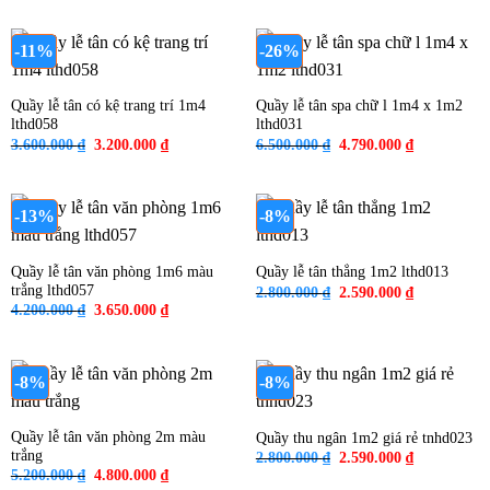
3.000.000 ₫.
là:
là:
tại
2.800.000 ₫
8.000.000 ₫.
là:
7.000.000 ₫.
-11%
-26%
Quầy lễ tân có kệ trang trí 1m4
Quầy lễ tân spa chữ l 1m4 x 1m2
lthd058
lthd031
Giá
Giá
Giá
Giá
3.600.000
₫
3.200.000
₫
6.500.000
₫
4.790.000
₫
gốc
hiện
gốc
hiện
là:
tại
là:
tại
3.600.000 ₫.
là:
6.500.000 ₫.
là:
3.200.000 ₫.
4.790.000 ₫
-13%
-8%
Quầy lễ tân văn phòng 1m6 màu
Quầy lễ tân thẳng 1m2 lthd013
trắng lthd057
Giá
Giá
2.800.000
₫
2.590.000
₫
gốc
hiện
Giá
Giá
4.200.000
₫
3.650.000
₫
là:
tại
gốc
hiện
2.800.000 ₫.
là:
là:
tại
2.590.000 ₫
4.200.000 ₫.
là:
3.650.000 ₫.
-8%
-8%
Quầy lễ tân văn phòng 2m màu
Quầy thu ngân 1m2 giá rẻ tnhd023
trắng
Giá
Giá
2.800.000
₫
2.590.000
₫
gốc
hiện
Giá
Giá
5.200.000
₫
4.800.000
₫
là:
tại
gốc
hiện