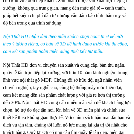
cho khu vực đón tiếp khách. Sản phẩm được sản xuất trực tiếp tại
xưởng, không qua trung gian, mang đến mức giá rẻ – cạnh tranh,
giúp tiết kiệm chi phí đầu tư nhưng vẫn đảm bảo tính thẩm mỹ và
độ bền trong quá trình sử dụng.
Nội Thất HD nhận làm theo mẫu khách chọn hoặc thiết kế mới
theo ý tưởng riêng, có bản vẽ 3D dễ hình dung trước khi thi công,
cam kết sản phẩm hoàn thiện đúng thiết kế như mẫu.
Nội Thất HD đơn vị chuyên sản xuất và cung cấp, bàn thu ngân,
quầy lễ tân trực tiếp tại xưởng, với hơn 10 năm kinh nghiệm trong
lĩnh vực nội thất gỗ MDF. Chúng tôi sở hữu đội ngũ nhân viên
chuyên nghiệp, tay nghề cao, cùng hệ thống máy móc hiện đại,
cam kết mang đến sản phẩm chất lượng với giá rẻ hơn thị trường
đến 30%. Nội Thất HD cung cấp nhiều mẫu ván để khách hàng lựa
chọn, hỗ trợ đo đạc tận nơi, lên bản vẽ 3D miễn phí và chỉnh sửa
thiết kế theo không gian thực tế. Với chính sách hậu mãi dài hạn và
dịch vụ tận tâm, chúng tôi luôn nỗ lực mang lại giá trị tốt nhất cho
khách hàng. Quý khách có nhu cầu tìm quầy lễ tân đẹp, hiện đại,