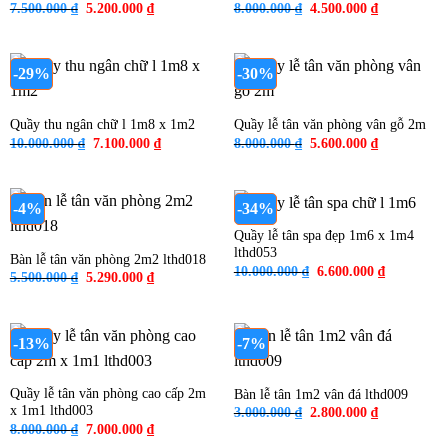
Giá
Giá
Giá
Giá
7.500.000
₫
5.200.000
₫
8.000.000
₫
4.500.000
₫
gốc
hiện
gốc
hiện
là:
tại
là:
tại
7.500.000 ₫.
là:
8.000.000 ₫.
là:
5.200.000 ₫.
4.500.000 ₫
-29%
-30%
Quầy thu ngân chữ l 1m8 x 1m2
Quầy lễ tân văn phòng vân gỗ 2m
Giá
Giá
Giá
Giá
10.000.000
₫
7.100.000
₫
8.000.000
₫
5.600.000
₫
gốc
hiện
gốc
hiện
là:
tại
là:
tại
10.000.000 ₫.
là:
8.000.000 ₫.
là:
7.100.000 ₫.
5.600.000 ₫
-4%
-34%
Quầy lễ tân spa đẹp 1m6 x 1m4
lthd053
Bàn lễ tân văn phòng 2m2 lthd018
Giá
Giá
10.000.000
₫
6.600.000
₫
Giá
Giá
5.500.000
₫
5.290.000
₫
gốc
hiện
gốc
hiện
là:
tại
là:
tại
10.000.000 ₫.
là:
5.500.000 ₫.
là:
6.600.000 
5.290.000 ₫.
-13%
-7%
Quầy lễ tân văn phòng cao cấp 2m
Bàn lễ tân 1m2 vân đá lthd009
x 1m1 lthd003
Giá
Giá
3.000.000
₫
2.800.000
₫
gốc
hiện
Giá
Giá
8.000.000
₫
7.000.000
₫
là:
tại
gốc
hiện