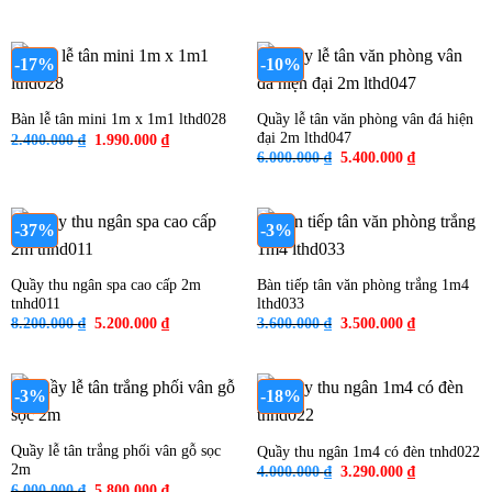
gốc
hiện
gốc
hiện
là:
tại
là:
tại
4.000.000 ₫.
là:
3.600.000 ₫.
là:
3.360.000 ₫.
3.290.000 ₫
-17%
-10%
Quầy lễ tân văn phòng vân đá hiện
Bàn lễ tân mini 1m x 1m1 lthd028
đại 2m lthd047
Giá
Giá
2.400.000
₫
1.990.000
₫
gốc
hiện
Giá
Giá
6.000.000
₫
5.400.000
₫
là:
tại
gốc
hiện
2.400.000 ₫.
là:
là:
tại
1.990.000 ₫.
6.000.000 ₫.
là:
5.400.000 ₫
-37%
-3%
Quầy thu ngân spa cao cấp 2m
Bàn tiếp tân văn phòng trắng 1m4
tnhd011
lthd033
Giá
Giá
Giá
Giá
8.200.000
₫
5.200.000
₫
3.600.000
₫
3.500.000
₫
gốc
hiện
gốc
hiện
là:
tại
là:
tại
8.200.000 ₫.
là:
3.600.000 ₫.
là:
5.200.000 ₫.
3.500.000 ₫
-3%
-18%
Quầy lễ tân trắng phối vân gỗ sọc
Quầy thu ngân 1m4 có đèn tnhd022
2m
Giá
Giá
4.000.000
₫
3.290.000
₫
gốc
hiện
Giá
Giá
6.000.000
₫
5.800.000
₫