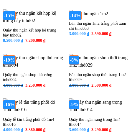
2.800.000 ₫.
là:
là:
tại
2.590.000 ₫
5.200.000 ₫.
là:
4.800.000 ₫.
-15%
-14%
Bàn thu ngân 1m2 trắng phối xám
chì tnhd033
Quầy thu ngân kết hợp kệ trưng
Giá
Giá
3.000.000
₫
2.590.000
₫
bày tnhd02
gốc
hiện
Giá
Giá
8.500.000
₫
7.200.000
₫
là:
tại
gốc
hiện
3.000.000 ₫.
là:
là:
tại
2.590.000 ₫
8.500.000 ₫.
là:
7.200.000 ₫.
-19%
-8%
Quầy thu ngân shop thú cưng
Bàn thu ngân shop thời trang 1m2
tnhd004
lthd029
Giá
Giá
Giá
Giá
4.000.000
₫
3.250.000
₫
2.800.000
₫
2.590.000
₫
gốc
hiện
gốc
hiện
là:
tại
là:
tại
4.000.000 ₫.
là:
2.800.000 ₫.
là:
3.250.000 ₫.
2.590.000 ₫
-16%
-9%
Quầy lễ tân trắng phối đỏ 1m4
Quây thu ngân sang trọng 1m4
lthd016
lthd014
Giá
Giá
Giá
Giá
4.000.000
₫
3.360.000
₫
3.600.000
₫
3.290.000
₫