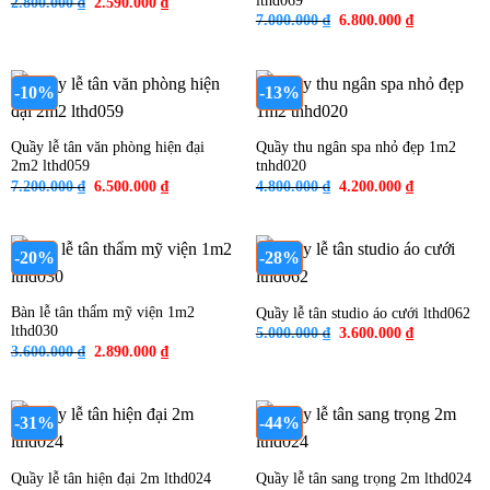
lthd069
Giá
Giá
2.800.000
₫
2.590.000
₫
gốc
hiện
Giá
Giá
7.000.000
₫
6.800.000
₫
là:
tại
gốc
hiện
2.800.000 ₫.
là:
là:
tại
2.590.000 ₫.
7.000.000 ₫.
là:
6.800.000 ₫
-10%
-13%
Quầy lễ tân văn phòng hiện đại
Quầy thu ngân spa nhỏ đẹp 1m2
2m2 lthd059
tnhd020
Giá
Giá
Giá
Giá
7.200.000
₫
6.500.000
₫
4.800.000
₫
4.200.000
₫
gốc
hiện
gốc
hiện
là:
tại
là:
tại
7.200.000 ₫.
là:
4.800.000 ₫.
là:
6.500.000 ₫.
4.200.000 ₫
-20%
-28%
Bàn lễ tân thẩm mỹ viện 1m2
Quầy lễ tân studio áo cưới lthd062
lthd030
Giá
Giá
5.000.000
₫
3.600.000
₫
gốc
hiện
Giá
Giá
3.600.000
₫
2.890.000
₫
là:
tại
gốc
hiện
5.000.000 ₫.
là:
là:
tại
3.600.000 ₫
3.600.000 ₫.
là:
2.890.000 ₫.
-31%
-44%
Quầy lễ tân hiện đại 2m lthd024
Quầy lễ tân sang trọng 2m lthd024