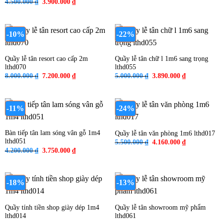
Giá
Giá
4.500.000
₫
3.900.000
₫
là:
tại
gốc
hiện
8.200.000 ₫.
là:
là:
tại
7.900.000 ₫
4.500.000 ₫.
là:
3.900.000 ₫.
-10%
-22%
Quầy lễ tân resort cao cấp 2m
Quầy lễ tân chữ l 1m6 sang trọng
lthd070
lthd055
Giá
Giá
Giá
Giá
8.000.000
₫
7.200.000
₫
5.000.000
₫
3.890.000
₫
gốc
hiện
gốc
hiện
là:
tại
là:
tại
8.000.000 ₫.
là:
5.000.000 ₫.
là:
7.200.000 ₫.
3.890.000 ₫
-11%
-24%
Bàn tiếp tân lam sóng vân gỗ 1m4
Quầy lễ tân văn phòng 1m6 lthd017
lthd051
Giá
Giá
5.500.000
₫
4.160.000
₫
gốc
hiện
Giá
Giá
4.200.000
₫
3.750.000
₫
là:
tại
gốc
hiện
5.500.000 ₫.
là:
là:
tại
4.160.000 ₫
4.200.000 ₫.
là:
3.750.000 ₫.
-18%
-13%
Quầy tính tiền shop giày dép 1m4
Quầy lễ tân showroom mỹ phẩm
lthd014
lthd061