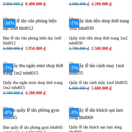
Giá
Giá
Giá
Giá
9.000.000
₫
8.400.000
₫
4.800.000
₫
4.200.000
₫
gốc
hiện
gốc
hiện
là:
tại
là:
tại
9.000.000 ₫.
là:
4.800.000 ₫.
là:
8.400.000 ₫.
4.200.000 ₫
-34%
-7%
Bàn lễ tân văn phòng hiện đại 1m8
Quầy tính tiền shop thời trang 1m2
lthd012
tnhd030
Giá
Giá
Giá
Giá
6.000.000
₫
3.950.000
₫
2.700.000
₫
2.500.000
₫
gốc
hiện
gốc
hiện
là:
tại
là:
tại
6.000.000 ₫.
là:
2.700.000 ₫.
là:
3.950.000 ₫.
2.500.000 ₫
-7%
-7%
Quầy thu ngân mini shop thời trang
Quầy lễ tân cánh mây 1m4 lthd035
1m2 tnhd015
Giá
Giá
6.000.000
₫
5.600.000
₫
gốc
hiện
Giá
Giá
4.500.000
₫
4.200.000
₫
là:
tại
gốc
hiện
6.000.000 ₫.
là:
là:
tại
5.600.000 ₫
4.500.000 ₫.
là:
4.200.000 ₫.
-8%
-3%
Quầy lễ tân khách sạn lam sóng
Bàn quầy lễ tân phòng gym lthd045