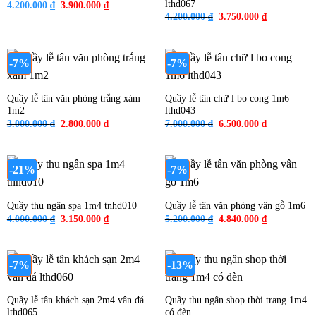
lthd067
Giá
Giá
4.200.000
₫
3.900.000
₫
gốc
hiện
Giá
Giá
4.200.000
₫
3.750.000
₫
là:
tại
gốc
hiện
4.200.000 ₫.
là:
là:
tại
3.900.000 ₫.
4.200.000 ₫.
là:
3.750.000 ₫
-7%
-7%
Quầy lễ tân văn phòng trắng xám
Quầy lễ tân chữ l bo cong 1m6
1m2
lthd043
Giá
Giá
Giá
Giá
3.000.000
₫
2.800.000
₫
7.000.000
₫
6.500.000
₫
gốc
hiện
gốc
hiện
là:
tại
là:
tại
3.000.000 ₫.
là:
7.000.000 ₫.
là:
2.800.000 ₫.
6.500.000 ₫
-21%
-7%
Quầy thu ngân spa 1m4 tnhd010
Quầy lễ tân văn phòng vân gỗ 1m6
Giá
Giá
Giá
Giá
4.000.000
₫
3.150.000
₫
5.200.000
₫
4.840.000
₫
gốc
hiện
gốc
hiện
là:
tại
là:
tại
4.000.000 ₫.
là:
5.200.000 ₫.
là:
3.150.000 ₫.
4.840.000 ₫
-7%
-13%
Quầy lễ tân khách sạn 2m4 vân đá
Quầy thu ngân shop thời trang 1m4
lthd065
có đèn