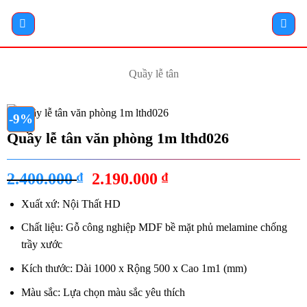
Bỏ
qua
nội
dung
Quầy lễ tân
-9%
Quầy lễ tân văn phòng 1m lthd026
Giá
Giá
2.400.000
₫
2.190.000
₫
gốc
hiện
Xuất xứ: Nội Thất HD
là:
tại
2.400.000 ₫.
là:
Chất liệu: Gỗ công nghiệp MDF bề mặt phủ melamine chống
2.190.000 ₫.
trầy xước
Kích thước: Dài 1000 x Rộng 500 x Cao 1m1 (mm)
Màu sắc: Lựa chọn màu sắc yêu thích