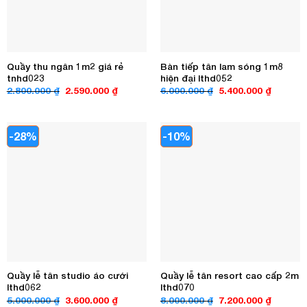
Quầy thu ngân 1m2 giá rẻ
Bàn tiếp tân lam sóng 1m8
tnhd023
hiện đại lthd052
Giá
Giá
Giá
Giá
2.800.000
₫
2.590.000
₫
6.000.000
₫
5.400.000
₫
gốc
hiện
gốc
hiện
là:
tại
là:
tại
2.800.000 ₫.
là:
6.000.000 ₫.
là:
2.590.000 ₫.
5.400.00
-28%
-10%
Quầy lễ tân studio áo cưới
Quầy lễ tân resort cao cấp 2m
lthd062
lthd070
Giá
Giá
Giá
Giá
5.000.000
₫
3.600.000
₫
8.000.000
₫
7.200.000
₫