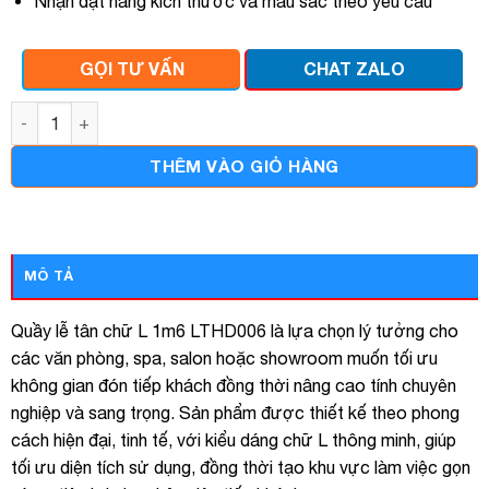
Nhận đặt hàng kích thước và màu sắc theo yêu cầu
GỌI TƯ VẤN
CHAT ZALO
Quầy lễ tân chữ l 1m6 x 1m2 lthd006 số lượng
THÊM VÀO GIỎ HÀNG
MÔ TẢ
Quầy lễ tân chữ L 1m6 LTHD006 là lựa chọn lý tưởng cho
các văn phòng, spa, salon hoặc showroom muốn tối ưu
không gian đón tiếp khách đồng thời nâng cao tính chuyên
nghiệp và sang trọng. Sản phẩm được thiết kế theo phong
cách hiện đại, tinh tế, với kiểu dáng chữ L thông minh, giúp
tối ưu diện tích sử dụng, đồng thời tạo khu vực làm việc gọn