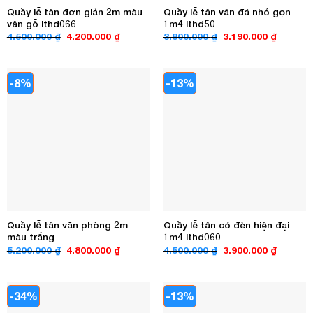
Quầy lễ tân đơn giản 2m màu
Quầy lễ tân vân đá nhỏ gọn
vân gỗ lthd066
1m4 lthd50
Giá
Giá
Giá
Giá
4.500.000
₫
4.200.000
₫
3.800.000
₫
3.190.000
₫
gốc
hiện
gốc
hiện
là:
tại
là:
tại
4.500.000 ₫.
là:
3.800.000 ₫.
là:
4.200.000 ₫.
3.190.00
-8%
-13%
Quầy lễ tân văn phòng 2m
Quầy lễ tân có đèn hiện đại
màu trắng
1m4 lthd060
Giá
Giá
Giá
Giá
5.200.000
₫
4.800.000
₫
4.500.000
₫
3.900.000
₫
gốc
hiện
gốc
hiện
là:
tại
là:
tại
5.200.000 ₫.
là:
4.500.000 ₫.
là:
4.800.000 ₫.
3.900.00
-34%
-13%