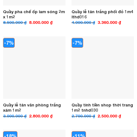
Quầy pha chế ốp lam sóng 2m
Quầy lễ tân trắng phối đỏ 1m4
x 1m2
lthd016
Giá
Giá
Giá
Giá
8.500.000
₫
8.000.000
₫
4.000.000
₫
3.360.000
₫
gốc
hiện
gốc
hiện
là:
tại
là:
tại
8.500.000 ₫.
là:
4.000.000 ₫.
là:
8.000.000 ₫.
3.360.00
-7%
-7%
Quầy lễ tân văn phòng trắng
Quầy tính tiền shop thời trang
xám 1m2
1m2 tnhd030
Giá
Giá
Giá
Giá
3.000.000
₫
2.800.000
₫
2.700.000
₫
2.500.000
₫
gốc
hiện
gốc
hiện
là:
tại
là:
tại
3.000.000 ₫.
là:
2.700.000 ₫.
là:
2.800.000 ₫.
2.500.00
-18%
-11%