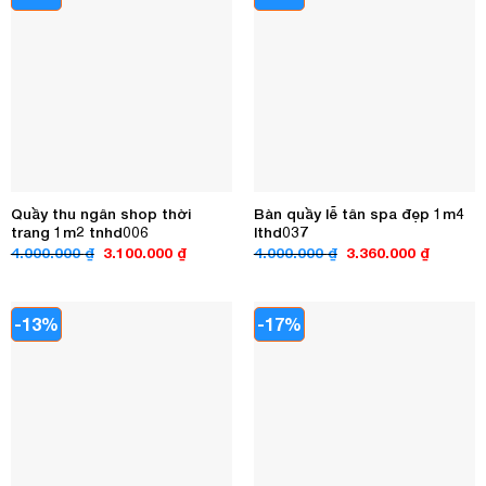
Quầy thu ngân shop thời
Bàn quầy lễ tân spa đẹp 1m4
trang 1m2 tnhd006
lthd037
Giá
Giá
Giá
Giá
4.000.000
₫
3.100.000
₫
4.000.000
₫
3.360.000
₫
gốc
hiện
gốc
hiện
là:
tại
là:
tại
4.000.000 ₫.
là:
4.000.000 ₫.
là:
3.100.000 ₫.
3.360.00
-13%
-17%