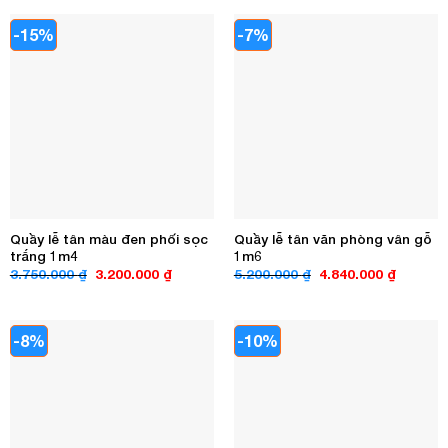
4.200.000 ₫.
là:
7.000.000 ₫.
là:
3.750.000 ₫.
4.790.00
-15%
-7%
Quầy lễ tân màu đen phối sọc
Quầy lễ tân văn phòng vân gỗ
trắng 1m4
1m6
Giá
Giá
Giá
Giá
3.750.000
₫
3.200.000
₫
5.200.000
₫
4.840.000
₫
gốc
hiện
gốc
hiện
là:
tại
là:
tại
3.750.000 ₫.
là:
5.200.000 ₫.
là:
3.200.000 ₫.
4.840.00
-8%
-10%