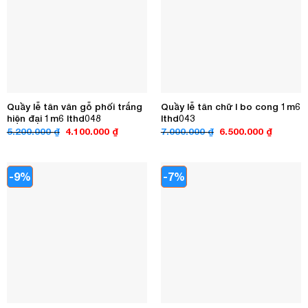
Quầy lễ tân vân gỗ phối trắng
Quầy lễ tân chữ l bo cong 1m6
hiện đại 1m6 lthd048
lthd043
Giá
Giá
Giá
Giá
5.200.000
₫
4.100.000
₫
7.000.000
₫
6.500.000
₫
gốc
hiện
gốc
hiện
là:
tại
là:
tại
5.200.000 ₫.
là:
7.000.000 ₫.
là:
4.100.000 ₫.
6.500.00
-9%
-7%