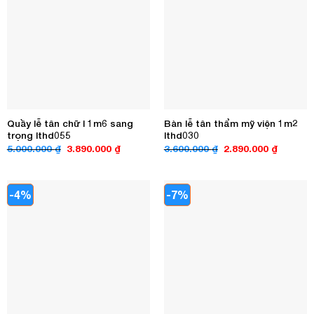
Quầy lễ tân chữ l 1m6 sang
Bàn lễ tân thẩm mỹ viện 1m2
trọng lthd055
lthd030
Giá
Giá
Giá
Giá
5.000.000
₫
3.890.000
₫
3.600.000
₫
2.890.000
₫
gốc
hiện
gốc
hiện
là:
tại
là:
tại
5.000.000 ₫.
là:
3.600.000 ₫.
là:
3.890.000 ₫.
2.890.00
-4%
-7%