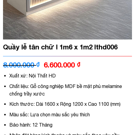
Quầy lễ tân chữ l 1m6 x 1m2 lthd006
Giá
Giá
8.000.000
₫
6.600.000
₫
gốc
hiện
Xuất xứ: Nội Thất HD
là:
tại
8.000.000 ₫.
là:
Chất liệu: Gỗ công nghiệp MDF bề mặt phủ melamine
6.600.000 ₫.
chống trầy xước
Kích thước: Dài 1600 x Rộng 1200 x Cao 1100 (mm)
Màu sắc: Lựa chọn màu sắc yêu thích
Bảo hành: 12 Tháng