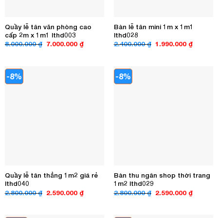
Quầy lễ tân văn phòng cao
Bàn lễ tân mini 1m x 1m1
cấp 2m x 1m1 lthd003
lthd028
Giá
Giá
Giá
Giá
8.000.000
₫
7.000.000
₫
2.400.000
₫
1.990.000
₫
gốc
hiện
gốc
hiện
là:
tại
là:
tại
8.000.000 ₫.
là:
2.400.000 ₫.
là:
7.000.000 ₫.
1.990.00
-8%
-8%
Quầy lễ tân thẳng 1m2 giá rẻ
Bàn thu ngân shop thời trang
lthd040
1m2 lthd029
Giá
Giá
Giá
Giá
2.800.000
₫
2.590.000
₫
2.800.000
₫
2.590.000
₫
gốc
hiện
gốc
hiện
là:
tại
là:
tại
2.800.000 ₫.
là:
2.800.000 ₫.
là:
2.590.000 ₫.
2.590.00