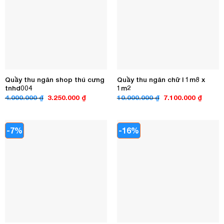
Quầy thu ngân shop thú cưng
Quầy thu ngân chữ l 1m8 x
tnhd004
1m2
Giá
Giá
Giá
Giá
4.000.000
₫
3.250.000
₫
10.000.000
₫
7.100.000
₫
gốc
hiện
gốc
hiện
là:
tại
là:
tại
4.000.000 ₫.
là:
10.000.000 ₫.
là:
3.250.000 ₫.
7.100.0
-7%
-16%