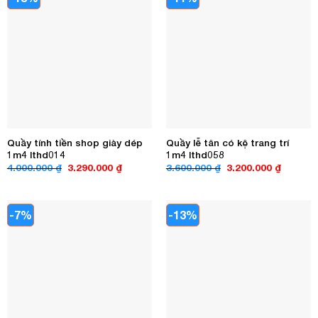
Quầy tính tiền shop giày dép
Quầy lễ tân có kệ trang trí
1m4 lthd014
1m4 lthd058
Giá
Giá
Giá
Giá
4.000.000
₫
3.290.000
₫
3.600.000
₫
3.200.000
₫
gốc
hiện
gốc
hiện
là:
tại
là:
tại
4.000.000 ₫.
là:
3.600.000 ₫.
là:
3.290.000 ₫.
3.200.00
-7%
-13%