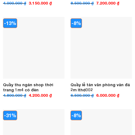
Giá
Giá
Giá
Giá
4.000.000
₫
3.150.000
₫
8.500.000
₫
7.200.000
₫
gốc
hiện
gốc
hiện
là:
tại
là:
tại
4.000.000 ₫.
là:
8.500.000 ₫.
là:
3.150.000 ₫.
7.200.00
-13%
-8%
Quầy thu ngân shop thời
Quầy lễ tân văn phòng vân đá
trang 1m4 có đèn
2m lthd002
Giá
Giá
Giá
Giá
4.800.000
₫
4.200.000
₫
6.500.000
₫
6.000.000
₫
gốc
hiện
gốc
hiện
là:
tại
là:
tại
4.800.000 ₫.
là:
6.500.000 ₫.
là:
4.200.000 ₫.
6.000.00
-31%
-8%