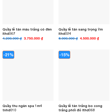
Quầy lễ tân màu trắng có đèn
Quầy lễ tân sang trọng 2m
lthd067
lthd024
Giá
Giá
Giá
Giá
4.200.000
₫
3.750.000
₫
8.000.000
₫
4.500.000
₫
gốc
hiện
gốc
hiện
là:
tại
là:
tại
4.200.000 ₫.
là:
8.000.000 ₫.
là:
3.750.000 ₫.
4.500.00
-21%
-15%
Quầy thu ngân spa 1m4
Quầy lễ tân trắng bo cong
tnhd010
trắng phối đỏ lthd068