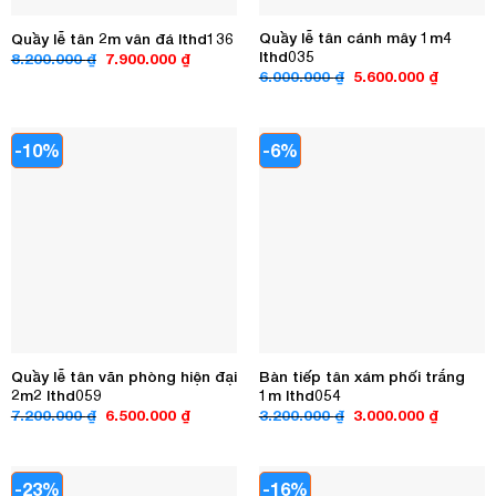
Quầy lễ tân cánh mây 1m4
Quầy lễ tân 2m vân đá lthd136
lthd035
Giá
Giá
8.200.000
₫
7.900.000
₫
gốc
hiện
Giá
Giá
6.000.000
₫
5.600.000
₫
là:
tại
gốc
hiện
8.200.000 ₫.
là:
là:
tại
7.900.000 ₫.
6.000.000 ₫.
là:
5.600.00
-10%
-6%
Quầy lễ tân văn phòng hiện đại
Bàn tiếp tân xám phối trắng
2m2 lthd059
1m lthd054
Giá
Giá
Giá
Giá
7.200.000
₫
6.500.000
₫
3.200.000
₫
3.000.000
₫
gốc
hiện
gốc
hiện
là:
tại
là:
tại
7.200.000 ₫.
là:
3.200.000 ₫.
là:
6.500.000 ₫.
3.000.00
-23%
-16%