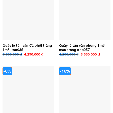
Quầy lễ tân vân đá phối trắng
Quầy lễ tân văn phòng 1m6
1m8 lthd025
màu trắng lthd057
Giá
Giá
Giá
Giá
6.500.000
₫
4.290.000
₫
4.200.000
₫
3.650.000
₫
gốc
hiện
gốc
hiện
là:
tại
là:
tại
6.500.000 ₫.
là:
4.200.000 ₫.
là:
4.290.000 ₫.
3.650.00
-6%
-16%