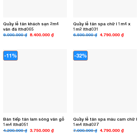
Quầy lễ tân khách sạn 2m4
Quầy lễ tân spa chữ l 1m4 x
vân đá lthd065
1m2 lthd031
Giá
Giá
Giá
Giá
9.000.000
₫
8.400.000
₫
6.500.000
₫
4.790.000
₫
gốc
hiện
gốc
hiện
là:
tại
là:
tại
9.000.000 ₫.
là:
6.500.000 ₫.
là:
8.400.000 ₫.
4.790.00
-11%
-32%
Bàn tiếp tân lam sóng vân gỗ
Quầy lễ tân spa màu cam chữ l
1m4 lthd051
1m4 lthd027
Giá
Giá
Giá
Giá
4.200.000
₫
3.750.000
₫
7.000.000
₫
4.790.000
₫
gốc
hiện
gốc
hiện
là:
tại
là:
tại