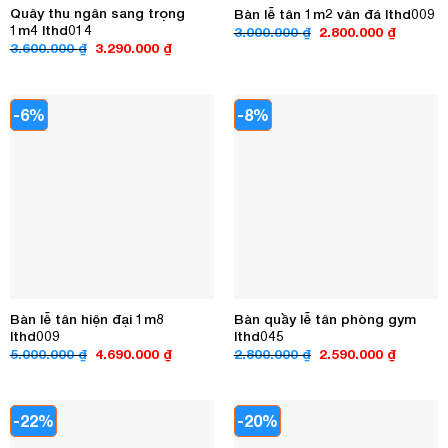
Quây thu ngân sang trọng
Bàn lễ tân 1m2 vân đá lthd009
1m4 lthd014
Giá
Giá
3.000.000
₫
2.800.000
₫
gốc
hiện
Giá
Giá
3.600.000
₫
3.290.000
₫
là:
tại
gốc
hiện
3.000.000 ₫.
là:
là:
tại
2.800.00
3.600.000 ₫.
là:
3.290.000 ₫.
-6%
-8%
Bàn lễ tân hiện đại 1m8
Bàn quầy lễ tân phòng gym
lthd009
lthd045
Giá
Giá
Giá
Giá
5.000.000
₫
4.690.000
₫
2.800.000
₫
2.590.000
₫
gốc
hiện
gốc
hiện
là:
tại
là:
tại
5.000.000 ₫.
là:
2.800.000 ₫.
là:
4.690.000 ₫.
2.590.00
-22%
-20%