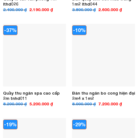
lthd026
1m2 lthd044
Giá
Giá
Giá
Giá
2.400.000
₫
2.190.000
₫
3.800.000
₫
2.600.000
₫
gốc
hiện
gốc
hiện
là:
tại
là:
tại
2.400.000 ₫.
là:
3.800.000 ₫.
là:
2.190.000 ₫.
2.600.00
-37%
-10%
Quầy thu ngân spa cao cấp
Bàn thu ngân bo cong hiện đại
2m tnhd011
2m4 x 1m2
Giá
Giá
Giá
Giá
8.200.000
₫
5.200.000
₫
8.000.000
₫
7.200.000
₫
gốc
hiện
gốc
hiện
là:
tại
là:
tại
8.200.000 ₫.
là:
8.000.000 ₫.
là:
5.200.000 ₫.
7.200.00
-19%
-29%