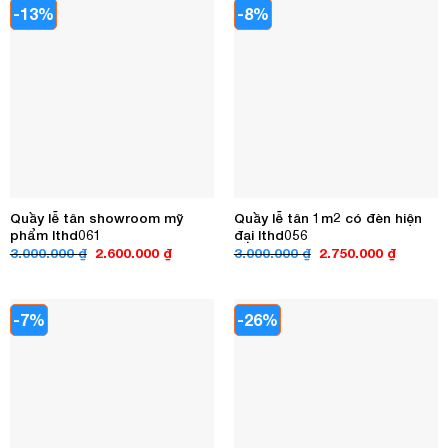
-13%
-8%
Quầy lễ tân showroom mỹ
Quầy lễ tân 1m2 có đèn hiện
phẩm lthd061
đại lthd056
Giá
Giá
Giá
Giá
3.000.000
₫
2.600.000
₫
3.000.000
₫
2.750.000
₫
gốc
hiện
gốc
hiện
là:
tại
là:
tại
3.000.000 ₫.
là:
3.000.000 ₫.
là:
2.600.000 ₫.
2.750.00
-7%
-26%