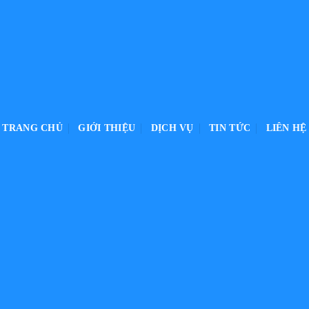
TRANG CHỦ
GIỚI THIỆU
DỊCH VỤ
TIN TỨC
LIÊN HỆ