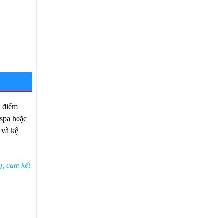
o điểm
 spa hoặc
 và kệ
g, cam kết