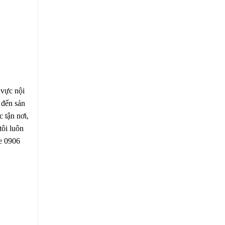
 vực nội
 đến sản
 tận nơi,
tôi luôn
ne 0906