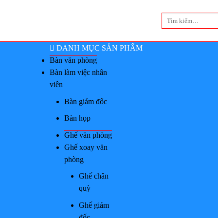
Bỏ
Tìm
qua
kiếm:
nội
dung
DANH MỤC SẢN PHẨM
Bàn văn phòng
Bàn làm việc nhân
viên
Bàn giám đốc
Bàn họp
Ghế văn phòng
Ghế xoay văn
phòng
Ghế chân
quỳ
Ghế giám
đốc