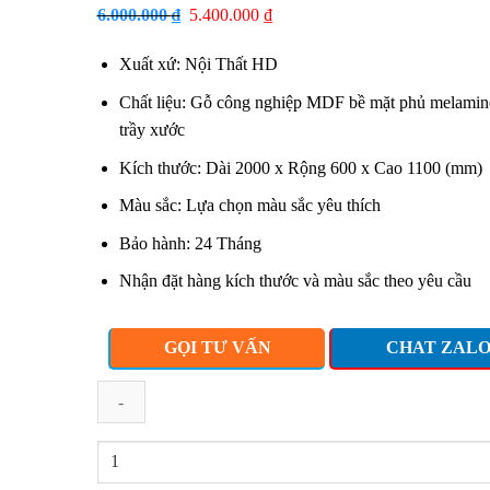
6.000.000
₫
Giá
5.400.000
₫
Giá
gốc
hiện
Xuất xứ: Nội Thất HD
là:
tại
6.000.000 ₫.
là:
Chất liệu: Gỗ công nghiệp MDF bề mặt phủ melamin
5.400.000 ₫.
trầy xước
Kích thước: Dài 2000 x Rộng 600 x Cao 1100 (mm)
Màu sắc: Lựa chọn màu sắc yêu thích
Bảo hành: 24 Tháng
Nhận đặt hàng kích thước và màu sắc theo yêu cầu
GỌI TƯ VẤN
CHAT ZAL
Quầy
lễ