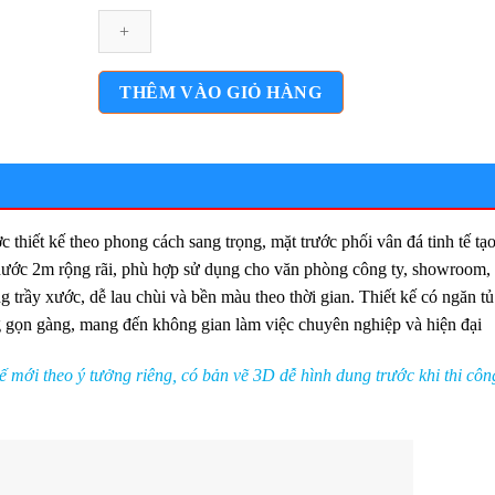
tân
văn
phòng
vân
THÊM VÀO GIỎ HÀNG
đá
hiện
đại
2m
lthd047
hiết kế theo phong cách sang trọng, mặt trước phối vân đá tinh tế tạ
số
lượng
thước 2m rộng rãi, phù hợp sử dụng cho văn phòng công ty, showroom,
trầy xước, dễ lau chùi và bền màu theo thời gian. Thiết kế có ngăn tủ
ụng gọn gàng, mang đến không gian làm việc chuyên nghiệp và hiện đại
mới theo ý tưởng riêng, có bản vẽ 3D dễ hình dung trước khi thi côn