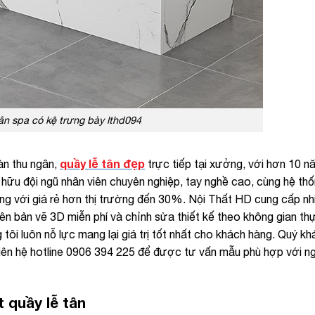
ân spa có kệ trưng bày lthd094
quầy lễ tân đẹp
àn thu ngân,
trực tiếp tại xưởng, với hơn 10 n
ở hữu đội ngũ nhân viên chuyên nghiệp, tay nghề cao, cùng hệ th
ng với giá rẻ hơn thị trường đến 30%. Nội Thất HD cung cấp n
lên bản vẽ 3D miễn phí và chỉnh sửa thiết kế theo không gian thự
 tôi luôn nỗ lực mang lại giá trị tốt nhất cho khách hàng. Quý k
ng liên hệ hotline 0906 394 225 để được tư vấn mẫu phù hợp với 
 quầy lễ tân