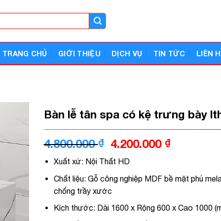
TRANG CHỦ
GIỚI THIỆU
DỊCH VỤ
TIN TỨC
LIÊN 
Bàn lễ tân spa có kệ trưng bày l
Giá
Giá
4.800.000
₫
4.200.000
₫
gốc
hiện
Xuất xứ: Nội Thất HD
là:
tại
4.800.000 ₫.
là:
Chất liệu: Gỗ công nghiệp MDF bề mặt phủ mel
4.200.000
chống trầy xước
Kích thước: Dài 1600 x Rộng 600 x Cao 1000 (