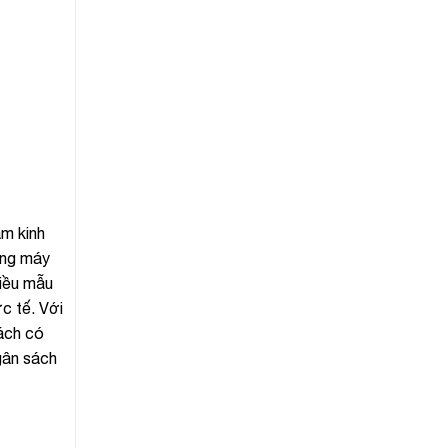
ăm kinh
ống máy
hiều mẫu
c tế. Với
hách có
ngân sách