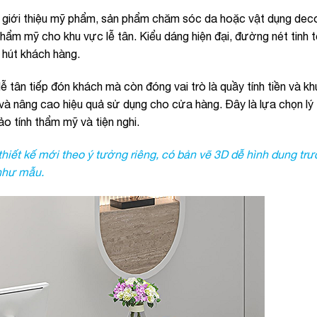
à giới thiệu mỹ phẩm, sản phẩm chăm sóc da hoặc vật dụng dec
ẩm mỹ cho khu vực lễ tân. Kiểu dáng hiện đại, đường nét tinh t
 hút khách hàng.
 tân tiếp đón khách mà còn đóng vai trò là quầy tính tiền và k
 và nâng cao hiệu quả sử dụng cho cửa hàng. Đây là lựa chọn lý
o tính thẩm mỹ và tiện nghi.
ết kế mới theo ý tưởng riêng, có bản vẽ 3D dễ hình dung trướ
 như mẫu.