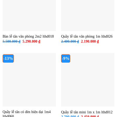
Bàn lễ tân văn phòng 2m2 lthd018
Quầy lễ tân văn phòng 1m lthd026
Giá
Giá
Giá
Giá
5.500.000
₫
5.290.000
₫
2.400.000
₫
2.190.000
₫
gốc
hiện
gốc
hiện
là:
tại
là:
tại
5.500.000 ₫.
là:
2.400.000 ₫.
là:
5.290.000 ₫.
2.190.000 ₫
-13%
-9%
Quầy lễ tân có đèn hiện đại 1m4
Quầy lễ tân mini 1m x 1m lthd012
lthd060
Giá
Giá
2.700.000
₫
2.450.000
₫