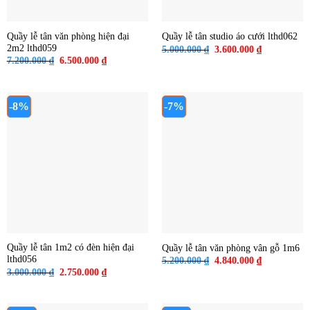
Quầy lễ tân văn phòng hiện đại
Quầy lễ tân studio áo cưới lthd062
2m2 lthd059
Giá
Giá
5.000.000
₫
3.600.000
₫
gốc
hiện
Giá
Giá
7.200.000
₫
6.500.000
₫
là:
tại
gốc
hiện
5.000.000 ₫.
là:
là:
tại
3.600.000 ₫
7.200.000 ₫.
là:
6.500.000 ₫.
-8%
-7%
Quầy lễ tân 1m2 có đèn hiện đại
Quầy lễ tân văn phòng vân gỗ 1m6
lthd056
Giá
Giá
5.200.000
₫
4.840.000
₫
gốc
hiện
Giá
Giá
3.000.000
₫
2.750.000
₫
là:
tại
gốc
hiện
5.200.000 ₫.
là:
là:
tại
4.840.000 ₫
3.000.000 ₫.
là:
2.750.000 ₫.