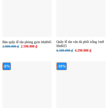
Quầy lễ tân vân đá phối trắng 1m8
Bàn quầy lễ tân phòng gym lthd045
lthd025
Giá
Giá
2.800.000
₫
2.590.000
₫
gốc
hiện
Giá
Giá
6.500.000
₫
4.290.000
₫
là:
tại
gốc
hiện
2.800.000 ₫.
là:
là:
tại
2.590.000 ₫.
6.500.000 ₫.
là:
4.290.000 ₫
-8%
-10%