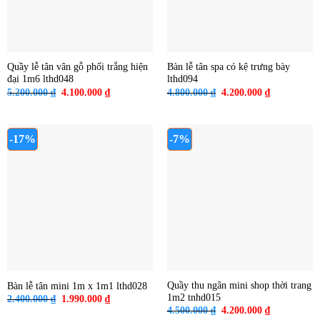
Quầy lễ tân vân gỗ phối trắng hiện
Bàn lễ tân spa có kệ trưng bày
đại 1m6 lthd048
lthd094
Giá
Giá
Giá
Giá
5.200.000
₫
4.100.000
₫
4.800.000
₫
4.200.000
₫
gốc
hiện
gốc
hiện
là:
tại
là:
tại
5.200.000 ₫.
là:
4.800.000 ₫.
là:
4.100.000 ₫.
4.200.000 ₫
-17%
-7%
Quầy thu ngân mini shop thời trang
Bàn lễ tân mini 1m x 1m1 lthd028
1m2 tnhd015
Giá
Giá
2.400.000
₫
1.990.000
₫
gốc
hiện
Giá
Giá
4.500.000
₫
4.200.000
₫
là:
tại
gốc
hiện