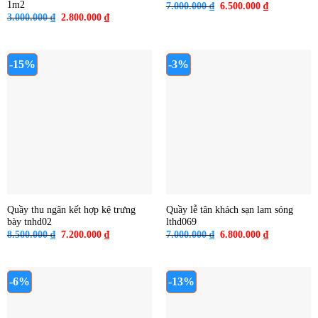
1m2
Giá
Giá
7.000.000
₫
6.500.000
₫
gốc
hiện
Giá
Giá
3.000.000
₫
2.800.000
₫
là:
tại
gốc
hiện
7.000.000 ₫.
là:
là:
tại
6.500.000 ₫
3.000.000 ₫.
là:
2.800.000 ₫.
-15%
-3%
Quầy thu ngân kết hợp kệ trưng
Quầy lễ tân khách sạn lam sóng
bày tnhd02
lthd069
Giá
Giá
Giá
Giá
8.500.000
₫
7.200.000
₫
7.000.000
₫
6.800.000
₫
gốc
hiện
gốc
hiện
là:
tại
là:
tại
8.500.000 ₫.
là:
7.000.000 ₫.
là:
7.200.000 ₫.
6.800.000 ₫
-6%
-13%