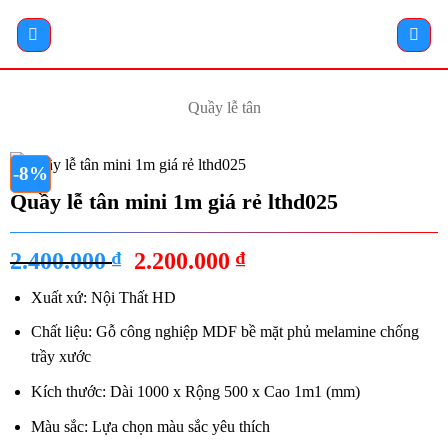
Bỏ
qua
nội
dung
Quầy lễ tân
-8%
Quầy lễ tân mini 1m giá rẻ lthd025
Giá
Giá
2.400.000
₫
2.200.000
₫
gốc
hiện
Xuất xứ: Nội Thất HD
là:
tại
2.400.000 ₫.
là:
Chất liệu: Gỗ công nghiệp MDF bề mặt phủ melamine chống
2.200.000 ₫.
trầy xước
Kích thước: Dài 1000 x Rộng 500 x Cao 1m1 (mm)
Màu sắc: Lựa chọn màu sắc yêu thích