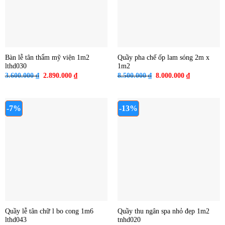
Bàn lễ tân thẩm mỹ viện 1m2
Quầy pha chế ốp lam sóng 2m x
lthd030
1m2
Giá
Giá
Giá
Giá
3.600.000
₫
2.890.000
₫
8.500.000
₫
8.000.000
₫
gốc
hiện
gốc
hiện
là:
tại
là:
tại
3.600.000 ₫.
là:
8.500.000 ₫.
là:
2.890.000 ₫.
8.000.000 ₫
-7%
-13%
Quầy lễ tân chữ l bo cong 1m6
Quầy thu ngân spa nhỏ đẹp 1m2
lthd043
tnhd020