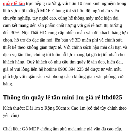
quầy lễ tân
trực tiếp tại xưởng, với hơn 10 năm kinh nghiệm trong
lĩnh vực nội thất gỗ MDF. Chúng tôi sở hữu đội ngũ nhân viên
chuyên nghiệp, tay nghề cao, cùng hệ thống máy móc hiện đại,
cam kết mang đến sản phẩm chất lượng với giá rẻ hơn thị trường
đến 30%. Nội Thất HD cung cấp nhiều mẫu ván để khách hàng lựa
chọn, hỗ trợ đo đạc tận nơi, lên bản vẽ 3D miễn phí và chỉnh sửa
thiết kế theo không gian thực tế. Với chính sách hậu mãi dài hạn và
dịch vụ tận tâm, chúng tôi luôn nỗ lực mang lại giá trị tốt nhất cho
khách hàng. Quý khách có nhu cầu tìm quầy lễ tân đẹp, hiện đại,
giá rẻ vui lòng liên hệ hotline 0906 394 225 để được tư vấn mẫu
phù hợp với ngân sách và phong cách không gian văn phòng, cửa
hàng.
Thông tin quầy lễ tân mini 1m giá rẻ lthd025
Kích thước: Dài 1m x Rộng 50cm x Cao 1m (có thể tùy chỉnh theo
yêu cầu)
Chất liệu: Gỗ MDF chống ẩm phủ melamine giả vân đá cao cấp,