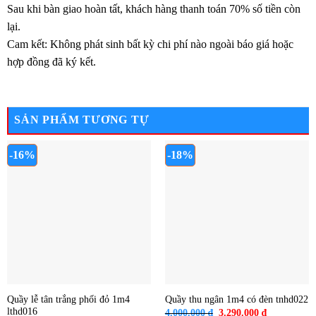
Sau khi bàn giao hoàn tất, khách hàng thanh toán 70% số tiền còn
lại.
Cam kết: Không phát sinh bất kỳ chi phí nào ngoài báo giá hoặc
hợp đồng đã ký kết.
SẢN PHẨM TƯƠNG TỰ
-16%
-18%
Quầy lễ tân trắng phối đỏ 1m4
Quầy thu ngân 1m4 có đèn tnhd022
lthd016
Giá
Giá
4.000.000
₫
3.290.000
₫