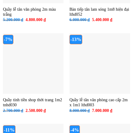
Quầy lễ tân văn phòng 2m màu
Bàn tiếp tân lam sóng 1m8 hiện đại
trắng
lthd052
Giá
Giá
Giá
Giá
5.200.000
₫
4.800.000
₫
6.000.000
₫
5.400.000
₫
gốc
hiện
gốc
hiện
là:
tại
là:
tại
5.200.000 ₫.
là:
6.000.000 ₫.
là:
4.800.000 ₫.
5.400.000 ₫
-7%
-13%
Quầy tính tiền shop thời trang 1m2
Quầy lễ tân văn phòng cao cấp 2m
tnhd030
x 1m1 lthd003
Giá
Giá
Giá
Giá
2.700.000
₫
2.500.000
₫
8.000.000
₫
7.000.000
₫
gốc
hiện
gốc
hiện
là:
tại
là:
tại
2.700.000 ₫.
là:
8.000.000 ₫.
là:
2.500.000 ₫.
7.000.000 ₫
-11%
-4%