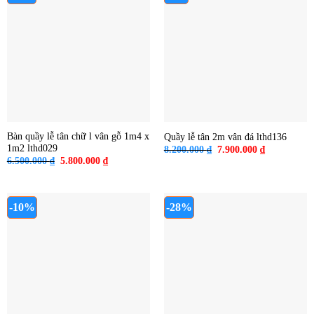
Bàn quầy lễ tân chữ l vân gỗ 1m4 x
Quầy lễ tân 2m vân đá lthd136
1m2 lthd029
Giá
Giá
8.200.000
₫
7.900.000
₫
gốc
hiện
Giá
Giá
6.500.000
₫
5.800.000
₫
là:
tại
gốc
hiện
8.200.000 ₫.
là:
là:
tại
7.900.000 ₫
6.500.000 ₫.
là:
5.800.000 ₫.
-10%
-28%