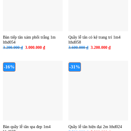
Bàn tiếp tân xám phối trắng 1m
Quầy lễ tân có kệ trang trí 1m4
lthd054
lthd058
Giá
Giá
Giá
Giá
3.200.000
₫
3.000.000
₫
3.600.000
₫
3.200.000
₫
gốc
hiện
gốc
hiện
là:
tại
là:
tại
3.200.000 ₫.
là:
3.600.000 ₫.
là:
3.000.000 ₫.
3.200.000 ₫
-16%
-31%
Bàn quầy lễ tân spa đẹp 1m4
Quầy lễ tân hiện đại 2m lthd024