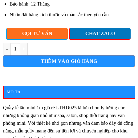
Bảo hành: 12 Tháng
Nhận đặt hàng kích thước và màu sắc theo yêu cầu
GỌI TƯ VẤN
CHAT ZALO
Quầy lễ tân mini 1m giá rẻ lthd025 số lượng
THÊM VÀO GIỎ HÀNG
MÔ TẢ
Quầy lễ tân mini 1m giá rẻ LTHD025 là lựa chọn lý tưởng cho
những không gian nhỏ như spa, salon, shop thời trang hay văn
phòng mini. Với thiết kế nhỏ gọn nhưng vẫn đảm bảo đầy đủ công
năng, mẫu quầy mang đến sự tiện lợi và chuyên nghiệp cho khu