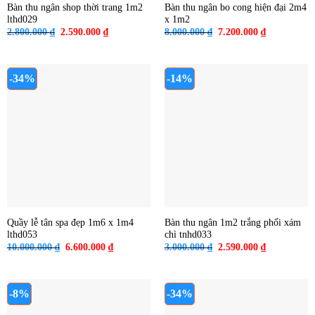
Bàn thu ngân shop thời trang 1m2
Bàn thu ngân bo cong hiện đại 2m4
lthd029
x 1m2
Giá
Giá
Giá
Giá
2.800.000
₫
2.590.000
₫
8.000.000
₫
7.200.000
₫
gốc
hiện
gốc
hiện
là:
tại
là:
tại
2.800.000 ₫.
là:
8.000.000 ₫.
là:
2.590.000 ₫.
7.200.000 ₫
-34%
-14%
Quầy lễ tân spa đẹp 1m6 x 1m4
Bàn thu ngân 1m2 trắng phối xám
lthd053
chì tnhd033
Giá
Giá
Giá
Giá
10.000.000
₫
6.600.000
₫
3.000.000
₫
2.590.000
₫
gốc
hiện
gốc
hiện
là:
tại
là:
tại
10.000.000 ₫.
là:
3.000.000 ₫.
là:
6.600.000 ₫.
2.590.000 ₫
-8%
-34%