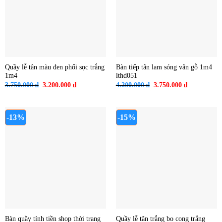
Quầy lễ tân màu đen phối sọc trắng
Bàn tiếp tân lam sóng vân gỗ 1m4
1m4
lthd051
Giá
Giá
Giá
Giá
3.750.000
₫
3.200.000
₫
4.200.000
₫
3.750.000
₫
gốc
hiện
gốc
hiện
là:
tại
là:
tại
3.750.000 ₫.
là:
4.200.000 ₫.
là:
3.200.000 ₫.
3.750.000 ₫
-13%
-15%
Bàn quầy tính tiền shop thời trang
Quầy lễ tân trắng bo cong trắng