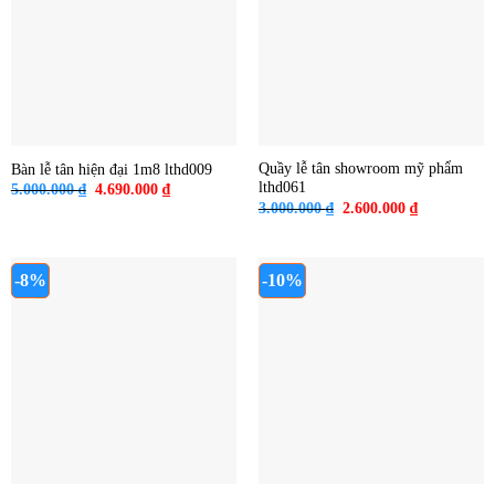
Quầy lễ tân showroom mỹ phẩm
Bàn lễ tân hiện đại 1m8 lthd009
lthd061
Giá
Giá
5.000.000
₫
4.690.000
₫
gốc
hiện
Giá
Giá
3.000.000
₫
2.600.000
₫
là:
tại
gốc
hiện
5.000.000 ₫.
là:
là:
tại
4.690.000 ₫.
3.000.000 ₫.
là:
2.600.000 ₫
-8%
-10%