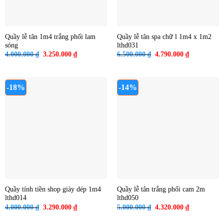
Quầy lễ tân 1m4 trắng phối lam
Quầy lễ tân spa chữ l 1m4 x 1m2
sóng
lthd031
Giá
Giá
Giá
Giá
4.000.000
₫
3.250.000
₫
6.500.000
₫
4.790.000
₫
gốc
hiện
gốc
hiện
là:
tại
là:
tại
4.000.000 ₫.
là:
6.500.000 ₫.
là:
3.250.000 ₫.
4.790.000 ₫
-18%
-14%
Quầy tính tiền shop giày dép 1m4
Quầy lễ tân trắng phối cam 2m
lthd014
lthd050
Giá
Giá
Giá
Giá
4.000.000
₫
3.290.000
₫
5.000.000
₫
4.320.000
₫
gốc
hiện
gốc
hiện
là:
tại
là:
tại