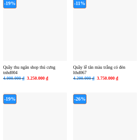
-19%
-11%
Quầy thu ngân shop thú cưng
Quầy lễ tân màu trắng có đèn
tnhd004
lthd067
Giá
Giá
Giá
Giá
4.000.000
₫
3.250.000
₫
4.200.000
₫
3.750.000
₫
gốc
hiện
gốc
hiện
là:
tại
là:
tại
4.000.000 ₫.
là:
4.200.000 ₫.
là:
3.250.000 ₫.
3.750.000 ₫
-19%
-26%