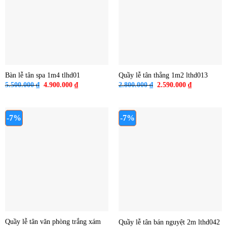
Bàn lễ tân spa 1m4 tlhd01
Quầy lễ tân thẳng 1m2 lthd013
Giá
Giá
Giá
Giá
5.500.000
₫
4.900.000
₫
2.800.000
₫
2.590.000
₫
gốc
hiện
gốc
hiện
là:
tại
là:
tại
5.500.000 ₫.
là:
2.800.000 ₫.
là:
4.900.000 ₫.
2.590.000 ₫
-7%
-7%
Quầy lễ tân văn phòng trắng xám
Quầy lễ tân bán nguyệt 2m lthd042