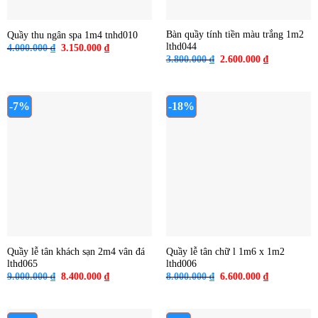
Bàn quầy tính tiền màu trắng 1m2
Quầy thu ngân spa 1m4 tnhd010
lthd044
Giá
Giá
4.000.000
₫
3.150.000
₫
gốc
hiện
Giá
Giá
3.800.000
₫
2.600.000
₫
là:
tại
gốc
hiện
4.000.000 ₫.
là:
là:
tại
3.150.000 ₫.
3.800.000 ₫.
là:
2.600.000 ₫
-7%
-18%
Quầy lễ tân khách sạn 2m4 vân đá
Quầy lễ tân chữ l 1m6 x 1m2
lthd065
lthd006
Giá
Giá
Giá
Giá
9.000.000
₫
8.400.000
₫
8.000.000
₫
6.600.000
₫
gốc
hiện
gốc
hiện
là:
tại
là:
tại
9.000.000 ₫.
là:
8.000.000 ₫.
là:
8.400.000 ₫.
6.600.000 ₫