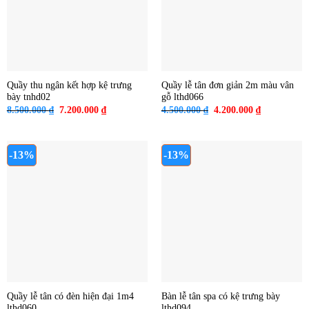
Quầy thu ngân kết hợp kệ trưng
Quầy lễ tân đơn giản 2m màu vân
bày tnhd02
gỗ lthd066
Giá
Giá
Giá
Giá
8.500.000
₫
7.200.000
₫
4.500.000
₫
4.200.000
₫
gốc
hiện
gốc
hiện
là:
tại
là:
tại
8.500.000 ₫.
là:
4.500.000 ₫.
là:
7.200.000 ₫.
4.200.000 ₫
-13%
-13%
Quầy lễ tân có đèn hiện đại 1m4
Bàn lễ tân spa có kệ trưng bày
lthd060
lthd094