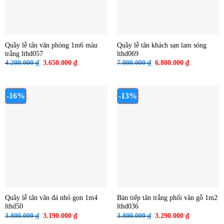
Quầy lễ tân văn phòng 1m6 màu
Quầy lễ tân khách sạn lam sóng
trắng lthd057
lthd069
Giá
Giá
Giá
Giá
4.200.000
₫
3.650.000
₫
7.000.000
₫
6.800.000
₫
gốc
hiện
gốc
hiện
là:
tại
là:
tại
4.200.000 ₫.
là:
7.000.000 ₫.
là:
3.650.000 ₫.
6.800.000 ₫
-16%
-13%
Quầy lễ tân vân đá nhỏ gọn 1m4
Bàn tiếp tân trắng phối vân gỗ 1m2
lthd50
lthd036
Giá
Giá
Giá
Giá
3.800.000
₫
3.190.000
₫
3.800.000
₫
3.290.000
₫
gốc
hiện
gốc
hiện