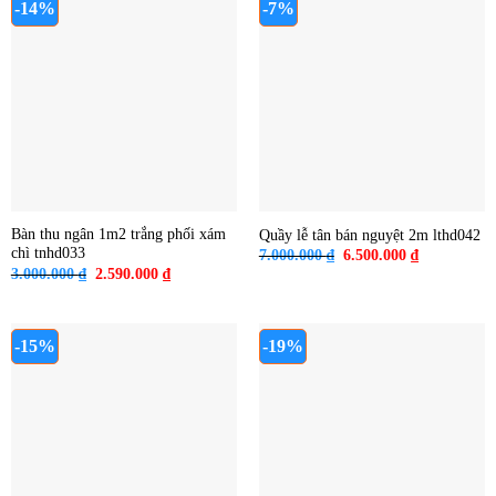
-14%
-7%
Bàn thu ngân 1m2 trắng phối xám
Quầy lễ tân bán nguyệt 2m lthd042
chì tnhd033
Giá
Giá
7.000.000
₫
6.500.000
₫
gốc
hiện
Giá
Giá
3.000.000
₫
2.590.000
₫
là:
tại
gốc
hiện
7.000.000 ₫.
là:
là:
tại
6.500.000 ₫
3.000.000 ₫.
là:
2.590.000 ₫.
-15%
-19%