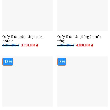
Quầy lễ tân màu trắng có đèn
Quầy lễ tân văn phòng 2m màu
lthd067
trắng
Giá
Giá
Giá
Giá
4.200.000
₫
3.750.000
₫
5.200.000
₫
4.800.000
₫
gốc
hiện
gốc
hiện
là:
tại
là:
tại
4.200.000 ₫.
là:
5.200.000 ₫.
là:
3.750.000 ₫.
4.800.000 ₫
-13%
-8%