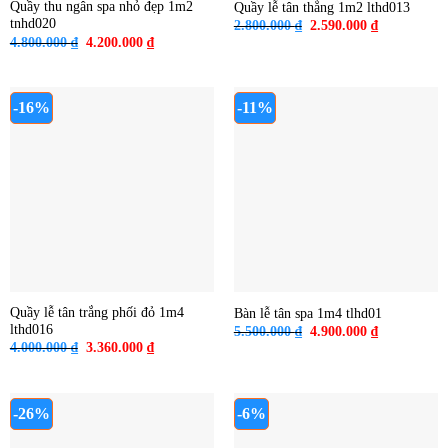
Quầy thu ngân spa nhỏ đẹp 1m2
Quầy lễ tân thẳng 1m2 lthd013
tnhd020
Giá
Giá
2.800.000
₫
2.590.000
₫
gốc
hiện
Giá
Giá
4.800.000
₫
4.200.000
₫
là:
tại
gốc
hiện
2.800.000 ₫.
là:
là:
tại
2.590.000 ₫
4.800.000 ₫.
là:
4.200.000 ₫.
-16%
-11%
Quầy lễ tân trắng phối đỏ 1m4
Bàn lễ tân spa 1m4 tlhd01
lthd016
Giá
Giá
5.500.000
₫
4.900.000
₫
gốc
hiện
Giá
Giá
4.000.000
₫
3.360.000
₫
là:
tại
gốc
hiện
5.500.000 ₫.
là:
là:
tại
4.900.000 ₫
4.000.000 ₫.
là:
3.360.000 ₫.
-26%
-6%