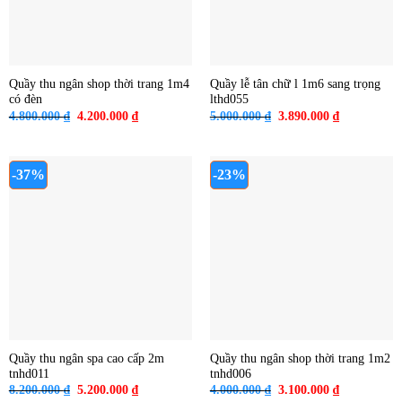
Quầy thu ngân shop thời trang 1m4
Quầy lễ tân chữ l 1m6 sang trọng
có đèn
lthd055
Giá
Giá
Giá
Giá
4.800.000
₫
4.200.000
₫
5.000.000
₫
3.890.000
₫
gốc
hiện
gốc
hiện
là:
tại
là:
tại
4.800.000 ₫.
là:
5.000.000 ₫.
là:
4.200.000 ₫.
3.890.000 ₫
-37%
-23%
Quầy thu ngân spa cao cấp 2m
Quầy thu ngân shop thời trang 1m2
tnhd011
tnhd006
Giá
Giá
Giá
Giá
8.200.000
₫
5.200.000
₫
4.000.000
₫
3.100.000
₫
gốc
hiện
gốc
hiện