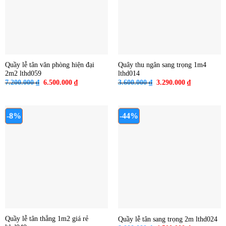
Quầy lễ tân văn phòng hiện đại
Quây thu ngân sang trọng 1m4
2m2 lthd059
lthd014
Giá
Giá
Giá
Giá
7.200.000
₫
6.500.000
₫
3.600.000
₫
3.290.000
₫
gốc
hiện
gốc
hiện
là:
tại
là:
tại
7.200.000 ₫.
là:
3.600.000 ₫.
là:
6.500.000 ₫.
3.290.000 ₫
-8%
-44%
Quầy lễ tân thẳng 1m2 giá rẻ
Quầy lễ tân sang trọng 2m lthd024