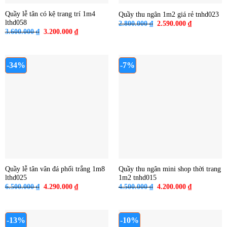
Quầy lễ tân có kệ trang trí 1m4
Quầy thu ngân 1m2 giá rẻ tnhd023
lthd058
Giá
Giá
2.800.000
₫
2.590.000
₫
gốc
hiện
Giá
Giá
3.600.000
₫
3.200.000
₫
là:
tại
gốc
hiện
2.800.000 ₫.
là:
là:
tại
2.590.000 ₫
3.600.000 ₫.
là:
3.200.000 ₫.
-34%
-7%
Quầy lễ tân vân đá phối trắng 1m8
Quầy thu ngân mini shop thời trang
lthd025
1m2 tnhd015
Giá
Giá
Giá
Giá
6.500.000
₫
4.290.000
₫
4.500.000
₫
4.200.000
₫
gốc
hiện
gốc
hiện
là:
tại
là:
tại
6.500.000 ₫.
là:
4.500.000 ₫.
là:
4.290.000 ₫.
4.200.000 ₫
-13%
-10%