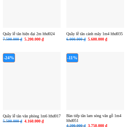
Quầy lễ tân hiện đại 2m lthd024
Quầy lễ tân cánh mây 1m4 lthd035
Giá
Giá
Giá
Giá
7.500.000
₫
5.200.000
₫
6.000.000
₫
5.600.000
₫
gốc
hiện
gốc
hiện
là:
tại
là:
tại
7.500.000 ₫.
là:
6.000.000 ₫.
là:
5.200.000 ₫.
5.600.000 ₫
-24%
-11%
Bàn tiếp tân lam sóng vân gỗ 1m4
Quầy lễ tân văn phòng 1m6 lthd017
lthd051
Giá
Giá
5.500.000
₫
4.160.000
₫
gốc
hiện
Giá
Giá
4.200.000
₫
3.750.000
₫