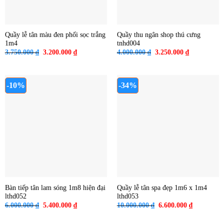
Quầy lễ tân màu đen phối sọc trắng
Quầy thu ngân shop thú cưng
1m4
tnhd004
Giá
Giá
Giá
Giá
3.750.000
₫
3.200.000
₫
4.000.000
₫
3.250.000
₫
gốc
hiện
gốc
hiện
là:
tại
là:
tại
3.750.000 ₫.
là:
4.000.000 ₫.
là:
3.200.000 ₫.
3.250.000 ₫
-10%
-34%
Bàn tiếp tân lam sóng 1m8 hiện đại
Quầy lễ tân spa đẹp 1m6 x 1m4
lthd052
lthd053
Giá
Giá
Giá
Giá
6.000.000
₫
5.400.000
₫
10.000.000
₫
6.600.000
₫
gốc
hiện
gốc
hiện
là:
tại
là:
tại