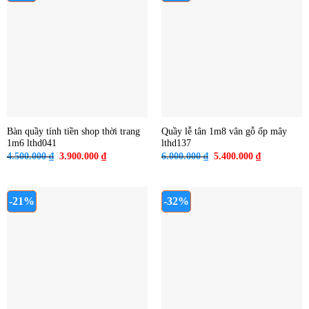
Bàn quầy tính tiền shop thời trang
Quầy lễ tân 1m8 vân gỗ ốp mây
1m6 lthd041
lthd137
Giá
Giá
Giá
Giá
4.500.000
₫
3.900.000
₫
6.000.000
₫
5.400.000
₫
gốc
hiện
gốc
hiện
là:
tại
là:
tại
4.500.000 ₫.
là:
6.000.000 ₫.
là:
3.900.000 ₫.
5.400.000 ₫
-21%
-32%