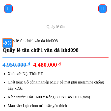
Bỏ
qua
nội
dung
Quầy lễ tân
-9%
Quầy lễ tân chữ l vân đá lthd098
Giá
Giá
4.950.000
₫
4.480.000
₫
gốc
hiện
Xuất xứ: Nội Thất HD
là:
tại
4.950.000 ₫.
là:
Chất liệu: Gỗ công nghiệp MDF bề mặt phủ melamine chống
4.480.000 ₫.
trầy xước
Kích thước: Dài 1600 x Rộng 600 x Cao 1100 (mm)
Màu sắc: Lựa chọn màu sắc yêu thích