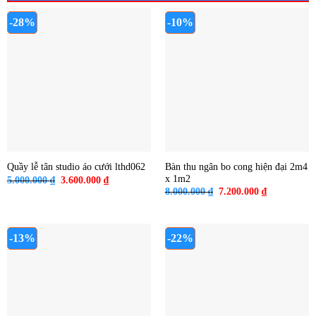
-28%
-10%
Bàn thu ngân bo cong hiện đại 2m4
Quầy lễ tân studio áo cưới lthd062
x 1m2
Giá
Giá
5.000.000
₫
3.600.000
₫
gốc
hiện
Giá
Giá
8.000.000
₫
7.200.000
₫
là:
tại
gốc
hiện
5.000.000 ₫.
là:
là:
tại
3.600.000 ₫.
8.000.000 ₫.
là:
7.200.000 ₫
-13%
-22%