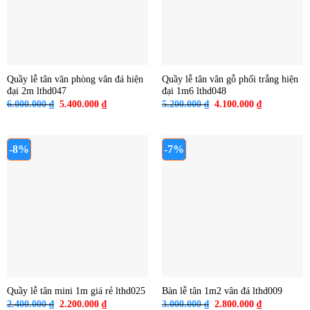
Quầy lễ tân văn phòng vân đá hiện
Quầy lễ tân vân gỗ phối trắng hiện
đại 2m lthd047
đại 1m6 lthd048
Giá
Giá
Giá
Giá
6.000.000
₫
5.400.000
₫
5.200.000
₫
4.100.000
₫
gốc
hiện
gốc
hiện
là:
tại
là:
tại
6.000.000 ₫.
là:
5.200.000 ₫.
là:
5.400.000 ₫.
4.100.000 ₫
-8%
-7%
Quầy lễ tân mini 1m giá rẻ lthd025
Bàn lễ tân 1m2 vân đá lthd009
Giá
Giá
Giá
Giá
2.400.000
₫
2.200.000
₫
3.000.000
₫
2.800.000
₫