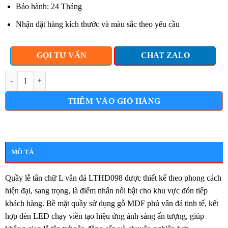
Bảo hành: 24 Tháng
Nhận đặt hàng kích thước và màu sắc theo yêu cầu
GỌI TƯ VẤN
CHAT ZALO
Quầy lễ tân chữ l vân đá lthd098 số lượng
THÊM VÀO GIỎ HÀNG
MÔ TẢ
Quầy lễ tân chữ L vân đá LTHD098 được thiết kế theo phong cách
hiện đại, sang trọng, là điểm nhấn nổi bật cho khu vực đón tiếp
khách hàng. Bề mặt quầy sử dụng gỗ MDF phủ vân đá tinh tế, kết
hợp đèn LED chạy viền tạo hiệu ứng ánh sáng ấn tượng, giúp