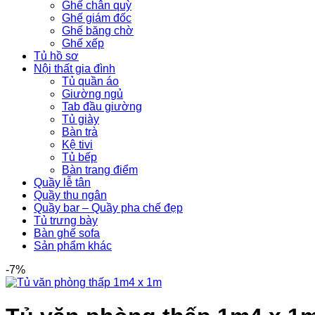
Ghế chân quỳ
Ghế giám đốc
Ghế băng chờ
Ghế xếp
Tủ hồ sơ
Nội thất gia đình
Tủ quần áo
Giường ngủ
Tab đầu giường
Tủ giày
Bàn trà
Kệ tivi
Tủ bếp
Bàn trang điểm
Quầy lễ tân
Quầy thu ngân
Quầy bar – Quầy pha chế đẹp
Tủ trưng bày
Bàn ghế sofa
Sản phẩm khác
-7%