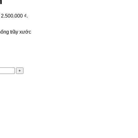
m
: 2.500.000 ₫.
hống trầy xước