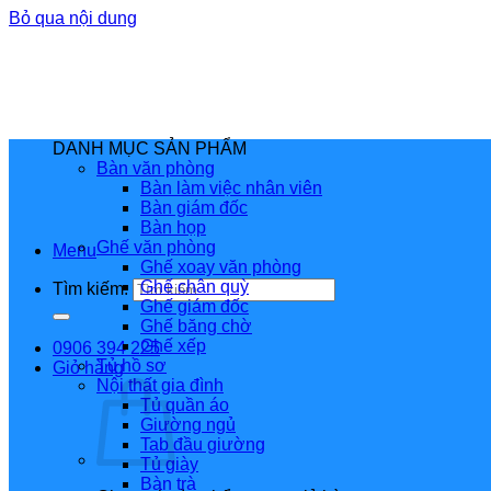
Bỏ qua nội dung
DANH MỤC SẢN PHẨM
Bàn văn phòng
Bàn làm việc nhân viên
Bàn giám đốc
Bàn họp
Ghế văn phòng
Menu
Ghế xoay văn phòng
Ghế chân quỳ
Tìm kiếm:
Ghế giám đốc
Ghế băng chờ
Ghế xếp
0906 394 225
Tủ hồ sơ
Giỏ hàng
Nội thất gia đình
Tủ quần áo
Giường ngủ
Tab đầu giường
Tủ giày
Bàn trà