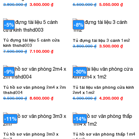
Giá
Giá
Giá
Giá
3.800.000
₫
3.600.000
₫
5.500.000
₫
5.050.000
₫
gốc
hiện
gốc
hiện
là:
tại
là:
tại
3.800.000 ₫.
là:
5.500.000 ₫.
là:
3.600.000 ₫.
5.050.00
-5%
-8%
Tủ đựng tài liệu 5 cánh cửa
Tủ đựng tài liệu 3 cánh 1m2
kính thshd003
Giá
Giá
3.800.000
₫
3.500.000
₫
gốc
hiện
Giá
Giá
7.500.000
₫
7.100.000
₫
là:
tại
gốc
hiện
3.800.000 ₫.
là:
là:
tại
3.500.00
7.500.000 ₫.
là:
7.100.000 ₫.
-9%
-30%
Tủ hồ sơ văn phòng 2m4 x 2m
Tủ tài liệu văn phòng cửa kính
thshd004
2m4 x 1m2
Giá
Giá
Giá
Giá
9.500.000
₫
8.600.000
₫
6.000.000
₫
4.200.000
₫
gốc
hiện
gốc
hiện
là:
tại
là:
tại
9.500.000 ₫.
là:
6.000.000 ₫.
là:
8.600.000 ₫.
4.200.00
-11%
-14%
Tủ hồ sơ văn phòng 3m3 x
Tủ hồ sơ văn phòng thấp 1m4