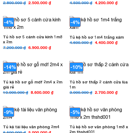
Giá
Giá
Giá
Giá
2.800.000
₫
2.500.000
₫
4.500.000
₫
4.200.000
₫
gốc
hiện
gốc
hiện
là:
tại
là:
tại
2.800.000 ₫.
là:
4.500.000 ₫.
là:
2.500.000 ₫.
4.200.00
-4%
-4%
Tủ hồ sơ 5 cánh cửa kính 1m8
Tủ kệ hồ sơ 1m4 trắng xám
x 2m
Giá
Giá
4.600.000
₫
4.400.000
₫
gốc
hiện
Giá
Giá
7.200.000
₫
6.900.000
₫
là:
tại
gốc
hiện
4.600.000 ₫.
là:
là:
tại
4.400.00
7.200.000 ₫.
là:
6.900.000 ₫.
-14%
-10%
Tủ kệ hồ sơ gỗ mdf 2m4 x 2m
Tủ hồ sơ thấp 2 cánh cửa lùa
giá rẻ
1m
Giá
Giá
Giá
Giá
10.000.000
₫
8.600.000
₫
3.000.000
₫
2.700.000
₫
gốc
hiện
gốc
hiện
là:
tại
là:
tại
10.000.000 ₫.
là:
3.000.000 ₫.
là:
8.600.000 ₫.
2.700.00
-9%
-5%
Tủ kệ hồ sơ văn phòng 1m8 x
Tủ kệ tài liệu văn phòng 2m4
2m thshd001
Giá
Giá
5.500.000
₫
5.000.000
₫