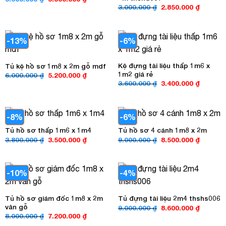
gốc
hiện
Giá
Giá
3.000.000
₫
2.850.000
₫
là:
tại
gốc
hiện
5.500.000 ₫.
là:
là:
tại
5.000.000 ₫.
3.000.000 ₫.
là:
2.850.00
-13%
-6%
Kệ đựng tài liệu thấp 1m6 x
Tủ kệ hồ sơ 1m8 x 2m gỗ mdf
1m2 giá rẻ
Giá
Giá
6.000.000
₫
5.200.000
₫
gốc
hiện
Giá
Giá
3.600.000
₫
3.400.000
₫
là:
tại
gốc
hiện
6.000.000 ₫.
là:
là:
tại
5.200.000 ₫.
3.600.000 ₫.
là:
3.400.00
-8%
-6%
Tủ hồ sơ thấp 1m6 x 1m4
Tủ hồ sơ 4 cánh 1m8 x 2m
Giá
Giá
Giá
Giá
3.800.000
₫
3.500.000
₫
9.000.000
₫
8.500.000
₫
gốc
hiện
gốc
hiện
là:
tại
là:
tại
3.800.000 ₫.
là:
9.000.000 ₫.
là:
3.500.000 ₫.
8.500.00
-10%
-4%
Tủ hồ sơ giám đốc 1m8 x 2m
Tủ đựng tài liệu 2m4 thshs006
vân gỗ
Giá
Giá
9.000.000
₫
8.600.000
₫
gốc
hiện
Giá
Giá
8.000.000
₫
7.200.000
₫
là:
tại
gốc
hiện