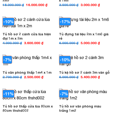
2m7
x 1m2
Giá
Giá
Giá
Giá
18.000.000
₫
16.000.000
₫
3.500.000
₫
3.000.000
₫
gốc
hiện
gốc
hiện
là:
tại
là:
tại
18.000.000 ₫.
là:
3.500.000 ₫.
là:
16.000.000 ₫.
3.000.00
-10%
-17%
Tủ hồ sơ 2 cánh cửa lùa hiện
Tủ đựng tài liệu 2m x 1m6 giá
đại 1m x 2m
rẻ
Giá
Giá
Giá
Giá
4.000.000
₫
3.600.000
₫
6.000.000
₫
5.000.000
₫
gốc
hiện
gốc
hiện
là:
tại
là:
tại
4.000.000 ₫.
là:
6.000.000 ₫.
là:
3.600.000 ₫.
5.000.00
-7%
-10%
Tủ văn phòng thấp 1m4 x 1m
Tủ kệ hồ sơ 2 cánh 3m vân gỗ
Giá
Giá
Giá
Giá
2.700.000
₫
2.500.000
₫
6.000.000
₫
5.400.000
₫
gốc
hiện
gốc
hiện
là:
tại
là:
tại
2.700.000 ₫.
là:
6.000.000 ₫.
là:
2.500.000 ₫.
5.400.00
-11%
-7%
Tủ hồ sơ thấp cửa lùa 80cm x
Tủ hồ sơ văn phòng màu
80cm thshd002
trắng 1m2