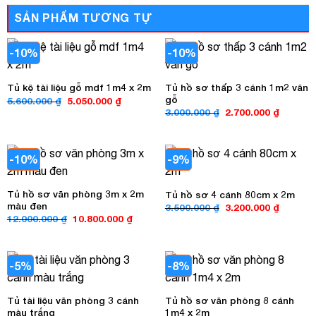
SẢN PHẨM TƯƠNG TỰ
-10%
-10%
Tủ hồ sơ thấp 3 cánh 1m2 vân
Tủ kệ tài liệu gỗ mdf 1m4 x 2m
gỗ
Giá
Giá
5.600.000
₫
5.050.000
₫
gốc
hiện
Giá
Giá
3.000.000
₫
2.700.000
₫
là:
tại
gốc
hiện
5.600.000 ₫.
là:
là:
tại
5.050.000 ₫.
3.000.000 ₫.
là:
2.700.00
-10%
-9%
Tủ hồ sơ văn phòng 3m x 2m
Tủ hồ sơ 4 cánh 80cm x 2m
màu đen
Giá
Giá
3.500.000
₫
3.200.000
₫
gốc
hiện
Giá
Giá
12.000.000
₫
10.800.000
₫
là:
tại
gốc
hiện
3.500.000 ₫.
là:
là:
tại
3.200.00
12.000.000 ₫.
là:
10.800.000 ₫.
-5%
-8%
Tủ tài liệu văn phòng 3 cánh
Tủ hồ sơ văn phòng 8 cánh
màu trắng
1m4 x 2m