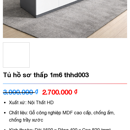
Tủ hồ sơ thấp 1m6 thhd003
Giá
Giá
3.000.000
₫
2.700.000
₫
gốc
hiện
Xuất xứ: Nội Thất HD
là:
tại
3.000.000 ₫.
là:
Chất liệu: Gỗ công nghiệp MDF cao cấp, chống ẩm,
2.700.000 ₫.
chống trầy xước
Kích thước: Dài 1600 x Rộng 400 x Cao 820 (mm)