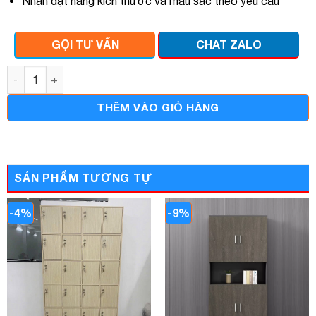
Nhận đặt hàng kích thước và màu sắc theo yêu cầu
GỌI TƯ VẤN
CHAT ZALO
Tủ hồ sơ văn phòng thấp 1m4 x 1m2 số lượng
THÊM VÀO GIỎ HÀNG
SẢN PHẨM TƯƠNG TỰ
-4%
-9%