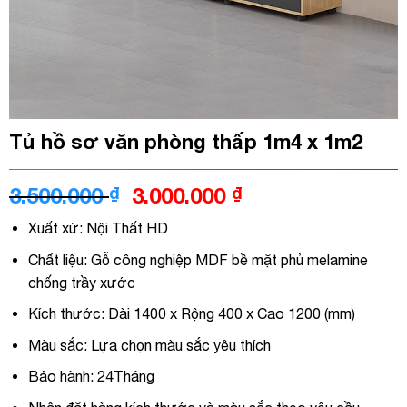
Tủ hồ sơ văn phòng thấp 1m4 x 1m2
Giá
Giá
3.500.000
₫
3.000.000
₫
gốc
hiện
Xuất xứ: Nội Thất HD
là:
tại
3.500.000 ₫.
là:
Chất liệu: Gỗ công nghiệp MDF bề mặt phủ melamine
3.000.000 ₫.
chống trầy xước
Kích thước: Dài 1400 x Rộng 400 x Cao 1200 (mm)
Màu sắc: Lựa chọn màu sắc yêu thích
Bảo hành: 24Tháng