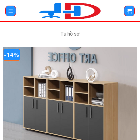
Bỏ
qua
nội
dung
Tủ hồ sơ
-14%