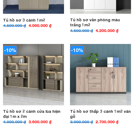
Tủ hồ sơ văn phòng màu
Tủ hồ sơ 3 cánh 1m2
trắng 1m2
Giá
Giá
4.500.000
₫
4.000.000
₫
gốc
hiện
Giá
Giá
4.500.000
₫
4.200.000
₫
là:
tại
gốc
hiện
4.500.000 ₫.
là:
là:
tại
4.000.000 ₫.
4.500.000 ₫.
là:
4.200.00
-10%
-10%
Tủ hồ sơ 2 cánh cửa lùa hiện
Tủ hồ sơ thấp 3 cánh 1m2 vân
đại 1m x 2m
gỗ
Giá
Giá
Giá
Giá
4.000.000
₫
3.600.000
₫
3.000.000
₫
2.700.000
₫
gốc
hiện
gốc
hiện
là:
tại
là:
tại
4.000.000 ₫.
là:
3.000.000 ₫.
là: