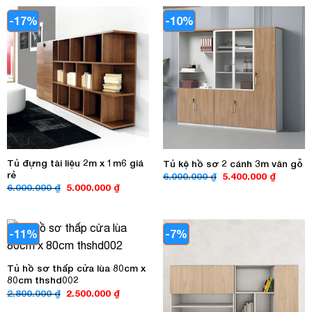
3.800.000 ₫.
là:
3.500.00
-17%
-10%
Tủ đựng tài liệu 2m x 1m6 giá
Tủ kệ hồ sơ 2 cánh 3m vân gỗ
rẻ
Giá
Giá
6.000.000
₫
5.400.000
₫
gốc
hiện
Giá
Giá
6.000.000
₫
5.000.000
₫
là:
tại
gốc
hiện
6.000.000 ₫.
là:
là:
tại
5.400.00
6.000.000 ₫.
là:
5.000.000 ₫.
-11%
-7%
Tủ hồ sơ thấp cửa lùa 80cm x
80cm thshd002
Giá
Giá
2.800.000
₫
2.500.000
₫
gốc
hiện
là:
tại