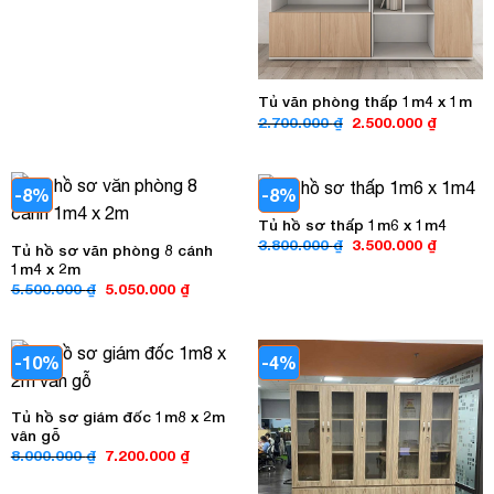
2.800.000 ₫.
là:
2.500.000 ₫.
Tủ văn phòng thấp 1m4 x 1m
Giá
Giá
2.700.000
₫
2.500.000
₫
gốc
hiện
là:
tại
2.700.000 ₫.
là:
2.500.00
-8%
-8%
Tủ hồ sơ thấp 1m6 x 1m4
Giá
Giá
3.800.000
₫
3.500.000
₫
Tủ hồ sơ văn phòng 8 cánh
gốc
hiện
1m4 x 2m
là:
tại
3.800.000 ₫.
là:
Giá
Giá
5.500.000
₫
5.050.000
₫
3.500.00
gốc
hiện
là:
tại
5.500.000 ₫.
là:
5.050.000 ₫.
-10%
-4%
Tủ hồ sơ giám đốc 1m8 x 2m
vân gỗ
Giá
Giá
8.000.000
₫
7.200.000
₫
gốc
hiện
là:
tại