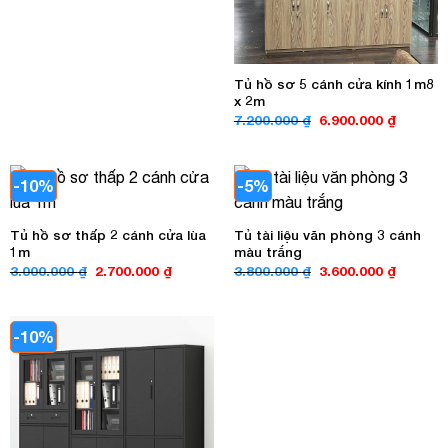
8.000.000 ₫.
là:
7.200.000 ₫.
Tủ hồ sơ 5 cánh cửa kính 1m8
x 2m
Giá
Giá
7.200.000
₫
6.900.000
₫
gốc
hiện
là:
tại
7.200.000 ₫.
là:
6.900.00
-10%
-5%
Tủ hồ sơ thấp 2 cánh cửa lùa
Tủ tài liệu văn phòng 3 cánh
1m
màu trắng
Giá
Giá
Giá
Giá
3.000.000
₫
2.700.000
₫
3.800.000
₫
3.600.000
₫
gốc
hiện
gốc
hiện
là:
tại
là:
tại
3.000.000 ₫.
là:
3.800.000 ₫.
là:
2.700.000 ₫.
3.600.00
-10%