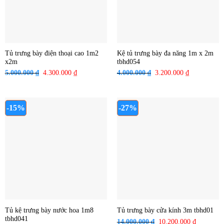
Tủ trưng bày điện thoại cao 1m2
Kệ tủ trưng bày đa năng 1m x 2m
x2m
tbhd054
5.000.000
₫
Giá
4.300.000
₫
Giá
4.000.000
₫
Giá
3.200.000
₫
Giá
gốc
hiện
gốc
hiện
là:
tại
là:
tại
5.000.000 ₫.
là:
4.000.000 ₫.
là:
-15%
-27%
4.300.000 ₫.
3.200.000 ₫
Tủ kệ trưng bày nước hoa 1m8
Tủ trưng bày cửa kính 3m tbhd01
tbhd041
14.000.000
₫
Giá
10.200.000
₫
Giá