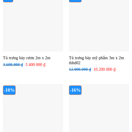
8.500.000 ₫.
5.200.000 ₫
Tủ trưng bày mỹ phẩm 3m x 2m
Tủ trưng bày rượu 2m x 2m
tbhd02
3.600.000
₫
Giá
3.400.000
₫
Giá
12.000.000
₫
Giá
10.200.000
₫
Giá
gốc
hiện
gốc
hiện
là:
tại
là:
tại
3.600.000 ₫.
là:
12.000.000 ₫.
là:
3.400.000 ₫.
-18%
-16%
10.200.00