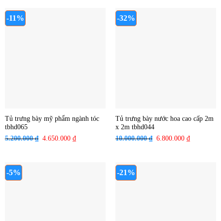
là:
tại
là:
tại
4.000.000 ₫.
là:
3.200.000 ₫.
là:
-11%
-32%
3.400.000 ₫.
3.000.000 ₫
Tủ trưng bày mỹ phẩm ngành tóc
Tủ trưng bày nước hoa cao cấp 2m
tbhd065
x 2m tbhd044
5.200.000
₫
Giá
4.650.000
₫
Giá
10.000.000
₫
Giá
6.800.000
₫
Giá
gốc
hiện
gốc
hiện
là:
tại
là:
tại
5.200.000 ₫.
là:
10.000.000 ₫.
là:
-5%
-21%
4.650.000 ₫.
6.800.000 