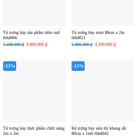
Tủ trưng bày sản phẩm tiệm nail
Tủ trưng bày mini 80cm x 2m
tbhd066
tbhd021
5.200.000
₫
Giá
4.800.000
₫
Giá
5.000.000
₫
Giá
4.200.000
₫
Giá
gốc
hiện
gốc
hiện
là:
tại
là:
tại
5.200.000 ₫.
là:
5.000.000 ₫.
là:
-13%
-13%
4.800.000 ₫.
4.200.000 ₫
Tủ trưng bày thực phẩm chức năng
Kệ trưng bày siêu thị khung sắt
2m x 2m
80cm x 1m6 tbhd042