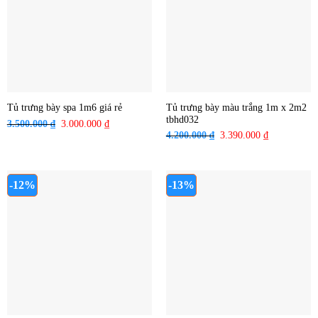
Tủ trưng bày màu trắng 1m x 2m2
Tủ trưng bày spa 1m6 giá rẻ
tbhd032
3.500.000
₫
Giá
3.000.000
₫
Giá
4.200.000
₫
Giá
3.390.000
₫
Giá
gốc
hiện
gốc
hiện
là:
tại
là:
tại
3.500.000 ₫.
là:
4.200.000 ₫.
là:
3.000.000 ₫.
-12%
-13%
3.390.000 ₫