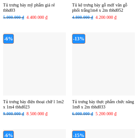
Tủ trưng bày mỹ phẩm giá rẻ
Tủ kệ trưng bày gỗ mdf vân gỗ
tbhd03
phối trắng1m4 x 2m tbhd052
5.000.000
₫
Giá
4.400.000
₫
Giá
4.800.000
₫
Giá
4.200.000
₫
Giá
gốc
hiện
gốc
hiện
là:
tại
là:
tại
5.000.000 ₫.
là:
4.800.000 ₫.
là:
-6%
-13%
4.400.000 ₫.
4.200.000 ₫
Tủ trưng bày điện thoại chữ l 1m2
Tủ trưng bày thực phẩm chức năng
x 1m4 tbhd023
1m8 x 2m tbhd033
9.000.000
₫
Giá
8.500.000
₫
Giá
6.000.000
₫
Giá
5.200.000
₫
Giá
gốc
hiện
gốc
hiện
là:
tại
là:
tại
9.000.000 ₫.
là:
6.000.000 ₫.
là:
-6%
-15%