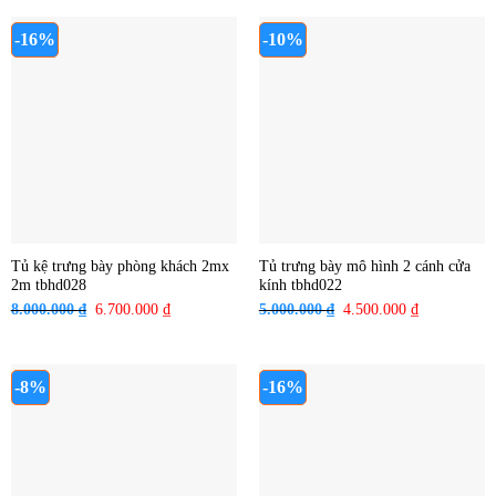
là:
tại
là:
tại
2.750.000 ₫.
là:
3.700.000 ₫.
là:
-16%
-10%
2.500.000 ₫.
3.500.000 ₫
Tủ kệ trưng bày phòng khách 2mx
Tủ trưng bày mô hình 2 cánh cửa
2m tbhd028
kính tbhd022
8.000.000
₫
Giá
6.700.000
₫
Giá
5.000.000
₫
Giá
4.500.000
₫
Giá
gốc
hiện
gốc
hiện
là:
tại
là:
tại
8.000.000 ₫.
là:
5.000.000 ₫.
là:
-8%
-16%
6.700.000 ₫.
4.500.000 ₫