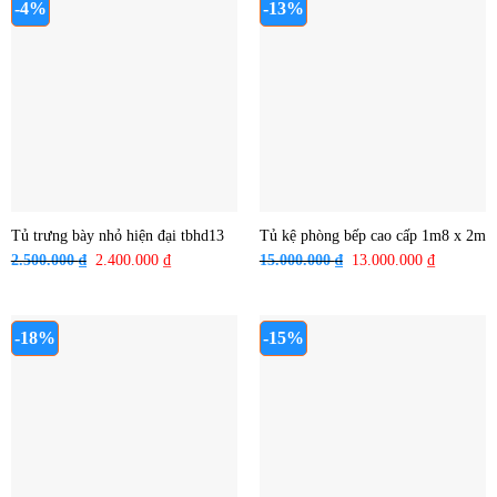
5.000.000 ₫.
là:
6.000.000 ₫.
là:
-4%
-13%
3.600.000 ₫.
4.900.000 ₫
Tủ trưng bày nhỏ hiện đại tbhd13
Tủ kệ phòng bếp cao cấp 1m8 x 2m
2.500.000
₫
Giá
2.400.000
₫
Giá
15.000.000
₫
Giá
13.000.000
₫
Giá
gốc
hiện
gốc
hiện
là:
tại
là:
tại
2.500.000 ₫.
là:
15.000.000 ₫.
là:
-18%
-15%
2.400.000 ₫.
13.000.00