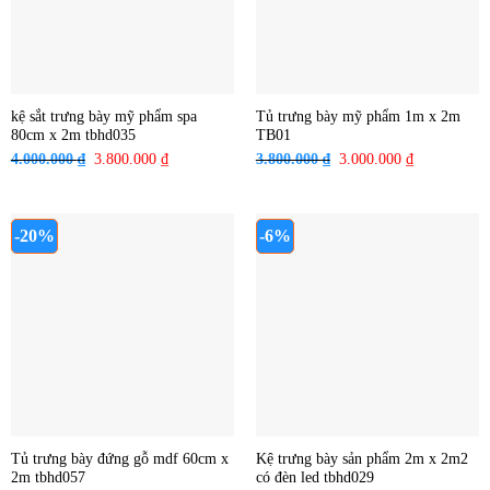
kệ sắt trưng bày mỹ phẩm spa
Tủ trưng bày mỹ phẩm 1m x 2m
80cm x 2m tbhd035
TB01
4.000.000
₫
Giá
3.800.000
₫
Giá
3.800.000
₫
Giá
3.000.000
₫
Giá
gốc
hiện
gốc
hiện
là:
tại
là:
tại
4.000.000 ₫.
là:
3.800.000 ₫.
là:
-20%
-6%
3.800.000 ₫.
3.000.000 ₫
Tủ trưng bày đứng gỗ mdf 60cm x
Kệ trưng bày sản phẩm 2m x 2m2
2m tbhd057
có đèn led tbhd029