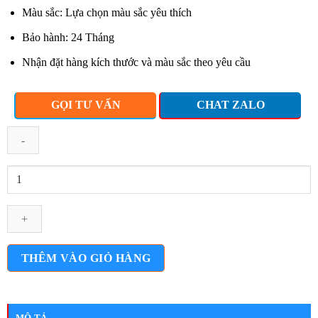
Màu sắc: Lựa chọn màu sắc yêu thích
Bảo hành: 24 Tháng
Nhận đặt hàng kích thước và màu sắc theo yêu cầu
GỌI TƯ VẤN
CHAT ZALO
Tủ
trưng
bày
gỗ
mdf
80cm
THÊM VÀO GIỎ HÀNG
x
2m
tbhd036
MÔ TẢ