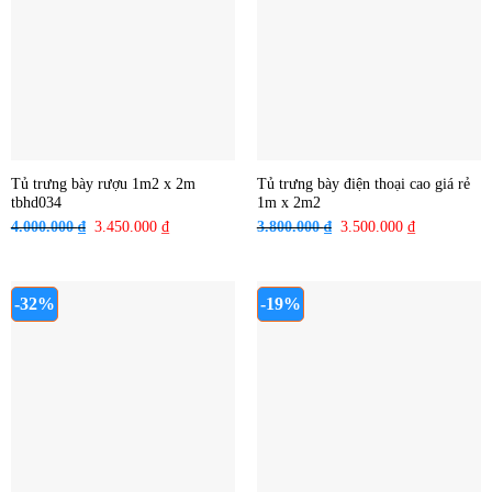
Tủ trưng bày rượu 1m2 x 2m
Tủ trưng bày điện thoại cao giá rẻ
tbhd034
1m x 2m2
4.000.000
₫
Giá
3.450.000
₫
Giá
3.800.000
₫
Giá
3.500.000
₫
Giá
gốc
hiện
gốc
hiện
là:
tại
là:
tại
4.000.000 ₫.
là:
3.800.000 ₫.
là:
-32%
-19%
3.450.000 ₫.
3.500.000 ₫