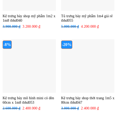
Kệ trưng bày shop mỹ phẩm 1m2 x
Tủ trưng bày mỹ phẩm 1m4 giá rẻ
1m8 tbhd040
tbhd055
3.900.000
₫
Giá
3.200.000
₫
Giá
5.000.000
₫
Giá
4.200.000
₫
Giá
gốc
hiện
gốc
hiện
là:
tại
là:
tại
3.900.000 ₫.
là:
5.000.000 ₫.
là:
-8%
-20%
3.200.000 ₫.
4.200.000 ₫
Kệ trưng bày mô hình mini có đèn
Kệ trưng bày shop thời trang 1m5 x
60cm x 1m8 tbhd053
80cm tbhd047
2.600.000
₫
Giá
2.400.000
₫
Giá
3.000.000
₫
Giá
2.400.000
₫
Giá
gốc
hiện
gốc
hiện