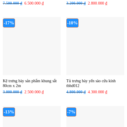
7.500.000
₫
Giá
6.500.000
₫
Giá
3.200.000
₫
Giá
2.800.000
₫
Giá
gốc
hiện
gốc
hiện
là:
tại
là:
tại
7.500.000 ₫.
là:
3.200.000 ₫.
là:
-17%
-10%
6.500.000 ₫.
2.800.000 ₫
Kệ trưng bày sản phẩm khung sắt
Tủ trưng bày yến sào cửa kính
80cm x 2m
tbhd012
3.000.000
₫
Giá
2.500.000
₫
Giá
4.800.000
₫
Giá
4.300.000
₫
Giá
gốc
hiện
gốc
hiện
là:
tại
là:
tại
3.000.000 ₫.
là:
4.800.000 ₫.
là:
-13%
-7%
2.500.000 ₫.
4.300.000 ₫