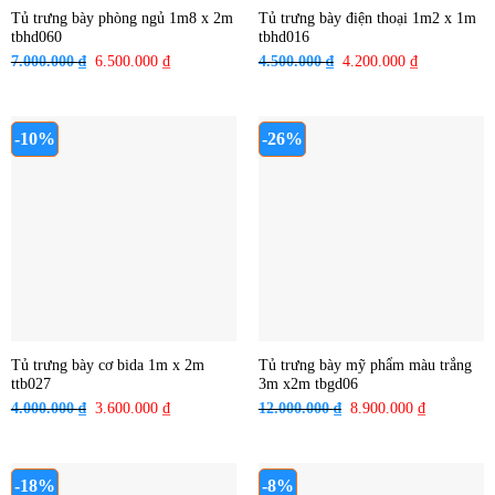
Tủ trưng bày phòng ngủ 1m8 x 2m
Tủ trưng bày điện thoại 1m2 x 1m
tbhd060
tbhd016
7.000.000
₫
Giá
6.500.000
₫
Giá
4.500.000
₫
Giá
4.200.000
₫
Giá
gốc
hiện
gốc
hiện
là:
tại
là:
tại
7.000.000 ₫.
là:
4.500.000 ₫.
là:
-10%
-26%
6.500.000 ₫.
4.200.000 ₫
Tủ trưng bày cơ bida 1m x 2m
Tủ trưng bày mỹ phẩm màu trắng
ttb027
3m x2m tbgd06
4.000.000
₫
Giá
3.600.000
₫
Giá
12.000.000
₫
Giá
8.900.000
₫
Giá
gốc
hiện
gốc
hiện
là:
tại
là:
tại
4.000.000 ₫.
là:
12.000.000 ₫.
là:
-18%
-8%