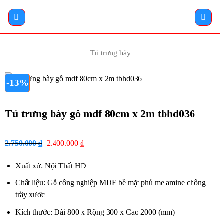
Bỏ
qua
nội
dung
Tủ trưng bày
-13%
Tủ trưng bày gỗ mdf 80cm x 2m tbhd036
2.750.000
₫
Giá
2.400.000
₫
Giá
gốc
hiện
Xuất xứ: Nội Thất HD
là:
tại
2.750.000 ₫.
là:
Chất liệu: Gỗ công nghiệp MDF bề mặt phủ melamine chống
2.400.000 ₫.
trầy xước
Kích thước: Dài 800 x Rộng 300 x Cao 2000 (mm)