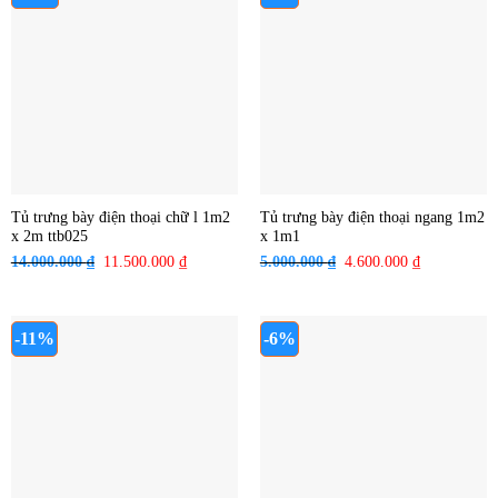
3.600.000 ₫.
8.900.000 
Tủ trưng bày điện thoại chữ l 1m2
Tủ trưng bày điện thoại ngang 1m2
x 2m ttb025
x 1m1
14.000.000
₫
Giá
11.500.000
₫
Giá
5.000.000
₫
Giá
4.600.000
₫
Giá
gốc
hiện
gốc
hiện
là:
tại
là:
tại
14.000.000 ₫.
là:
5.000.000 ₫.
là:
-11%
-6%
11.500.000 ₫.
4.600.000 ₫