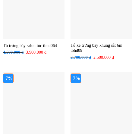
Tủ kệ trưng bày khung sắt 6m
Tủ trưng bày salon tóc tbhd064
tbhd09
4.500.000
₫
Giá
3.900.000
₫
Giá
2.700.000
₫
Giá
2.500.000
₫
Giá
gốc
hiện
gốc
hiện
là:
tại
là:
tại
4.500.000 ₫.
là:
2.700.000 ₫.
là:
3.900.000 ₫.
-7%
-7%
2.500.000 ₫