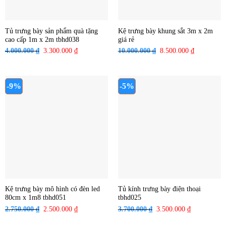
Tủ trưng bày sản phẩm quà tặng
Kệ trưng bày khung sắt 3m x 2m
cao cấp 1m x 2m tbhd038
giá rẻ
4.000.000
₫
Giá
3.300.000
₫
Giá
10.000.000
₫
Giá
8.500.000
₫
Giá
gốc
hiện
gốc
hiện
là:
tại
là:
tại
4.000.000 ₫.
là:
10.000.000 ₫.
là:
-9%
-5%
3.300.000 ₫.
8.500.000 
Kệ trưng bày mô hình có đèn led
Tủ kính trưng bày điện thoại
80cm x 1m8 tbhd051
tbhd025
2.750.000
₫
Giá
2.500.000
₫
Giá
3.700.000
₫
Giá
3.500.000
₫
Giá
gốc
hiện
gốc
hiện