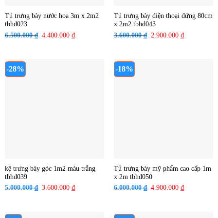
Tủ trưng bày nước hoa 3m x 2m2
Tủ trưng bày điện thoại đứng 80cm
tbhd023
x 2m2 tbhd043
6.500.000
₫
Giá
4.400.000
₫
Giá
3.600.000
₫
Giá
2.900.000
₫
Giá
gốc
hiện
gốc
hiện
là:
tại
là:
tại
6.500.000 ₫.
là:
3.600.000 ₫.
là:
-28%
-18%
4.400.000 ₫.
2.900.000 ₫
kệ trưng bày góc 1m2 màu trắng
Tủ trưng bày mỹ phẩm cao cấp 1m
tbhd039
x 2m tbhd050
5.000.000
₫
Giá
3.600.000
₫
Giá
6.000.000
₫
Giá
4.900.000
₫
Giá
gốc
hiện
gốc
hiện
là:
tại
là:
tại