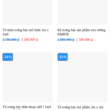
Tủ kính trưng bày mô hình 1m x
Kệ trưng bày sản phẩm treo tường
1m6
tbhd056
3.700.000
₫
Giá
3.200.000
₫
Giá
1.800.000
₫
Giá
1.500.000
₫
Giá
gốc
hiện
gốc
hiện
là:
tại
là:
tại
3.700.000 ₫.
là:
1.800.000 ₫.
là:
-14%
-11%
3.200.000 ₫.
1.500.000 ₫
Tủ trưng bày điện thoại chữ l 1m4
Tủ trưng bày mỹ phẩm 2m x 2m