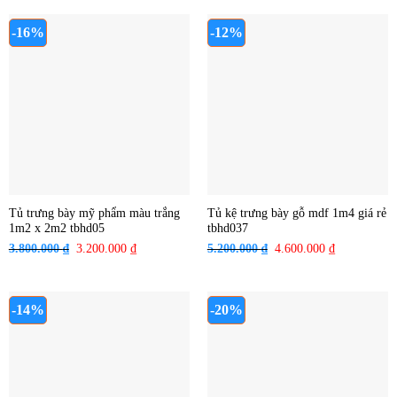
là:
tại
là:
tại
2.600.000 ₫.
là:
3.000.000 ₫.
là:
-16%
-12%
2.400.000 ₫.
2.400.000 ₫
Tủ trưng bày mỹ phẩm màu trắng
Tủ kệ trưng bày gỗ mdf 1m4 giá rẻ
1m2 x 2m2 tbhd05
tbhd037
3.800.000
₫
Giá
3.200.000
₫
Giá
5.200.000
₫
Giá
4.600.000
₫
Giá
gốc
hiện
gốc
hiện
là:
tại
là:
tại
3.800.000 ₫.
là:
5.200.000 ₫.
là:
-14%
-20%
3.200.000 ₫.
4.600.000 ₫