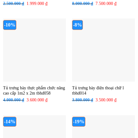
2.500.000
₫
Giá
1.999.000
₫
Giá
8.000.000
₫
Giá
7.500.000
₫
Giá
gốc
hiện
gốc
hiện
là:
tại
là:
tại
2.500.000 ₫.
là:
8.000.000 ₫.
là:
-10%
-8%
1.999.000 ₫.
7.500.000 ₫
Tủ trưng bày thực phẩm chức năng
Tủ trưng bày điện thoại chữ l
cao cấp 1m2 x 2m tbhd058
tbhd014
4.000.000
₫
Giá
3.600.000
₫
Giá
3.800.000
₫
Giá
3.500.000
₫
Giá
gốc
hiện
gốc
hiện
là:
tại
là:
tại
4.000.000 ₫.
là:
3.800.000 ₫.
là:
-14%
-19%
3.600.000 ₫.
3.500.000 ₫