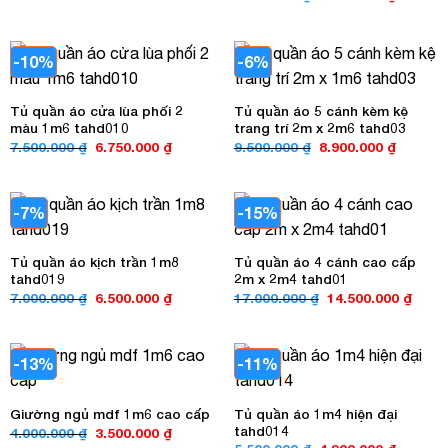
là:
tại
gốc
hiện
2.800.000 ₫.
là:
là:
tại
2.600.000 ₫.
6.000.000 ₫.
là:
5.200.00
-10%
-6%
Tủ quần áo cửa lùa phối 2
Tủ quần áo 5 cánh kèm kệ
màu 1m6 tahd010
trang trí 2m x 2m6 tahd03
Giá
Giá
Giá
Giá
7.500.000
₫
6.750.000
₫
9.500.000
₫
8.900.000
₫
gốc
hiện
gốc
hiện
là:
tại
là:
tại
7.500.000 ₫.
là:
9.500.000 ₫.
là:
6.750.000 ₫.
8.900.00
-7%
-15%
Tủ quần áo kịch trần 1m8
Tủ quần áo 4 cánh cao cấp
tahd019
2m x 2m4 tahd01
Giá
Giá
Giá
Giá
7.000.000
₫
6.500.000
₫
17.000.000
₫
14.500.000
₫
gốc
hiện
gốc
hiện
là:
tại
là:
tại
7.000.000 ₫.
là:
17.000.000 ₫.
là:
6.500.000 ₫.
14.50
-13%
-11%
Tủ quần áo 1m4 hiện đại
Giường ngủ mdf 1m6 cao cấp
tahd014
Giá
Giá
4.000.000
₫
3.500.000
₫
gốc
hiện
Giá
Giá