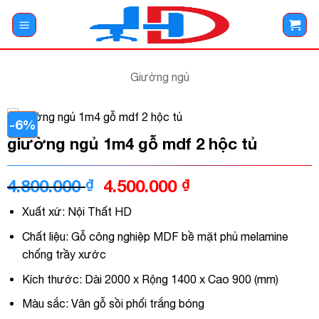
Bỏ
qua
nội
dung
Giường ngủ
-6%
giường ngủ 1m4 gỗ mdf 2 hộc tủ
Giá
Giá
4.800.000
₫
4.500.000
₫
gốc
hiện
Xuất xứ: Nội Thất HD
là:
tại
4.800.000 ₫.
là:
Chất liệu: Gỗ công nghiệp MDF bề mặt phủ melamine
4.500.000 ₫.
chống trầy xước
Kích thước: Dài 2000 x Rộng 1400 x Cao 900 (mm)
Màu sắc: Vân gỗ sồi phối trắng bóng