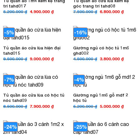
Tủ quần áo 1m4 kèm kệ trang
Tủ quần áo cửa lùa kèm kệ
trí tahd017
góc trang trí tahd08
Giá
Giá
Giá
Giá
5.200.000
₫
4.900.000
₫
7.500.000
₫
6.800.000
₫
gốc
hiện
gốc
hiện
là:
tại
là:
tại
5.200.000 ₫.
là:
7.500.000 ₫.
là:
4.900.000 ₫.
6.800.00
-5%
-16%
Tủ quần áo cửa lùa hiện đại
Giường ngủ có hộc tủ 1m6
tahd015
ghd002
Giá
Giá
Giá
Giá
9.500.000
₫
9.000.000
₫
4.500.000
₫
3.800.000
₫
gốc
hiện
gốc
hiện
là:
tại
là:
tại
9.500.000 ₫.
là:
4.500.000 ₫.
là:
9.000.000 ₫.
3.800.00
-7%
-4%
Tủ quần áo cửa lùa có hộc tủ
Giường ngủ 1m6 gỗ mdf 2
nóc tahd09
hộc tủ
Giá
Giá
Giá
Giá
8.500.000
₫
7.900.000
₫
5.200.000
₫
5.000.000
₫
gốc
hiện
gốc
hiện
là:
tại
là:
tại
8.500.000 ₫.
là:
5.200.000 ₫.
là:
7.900.000 ₫.
5.000.00
-24%
-25%