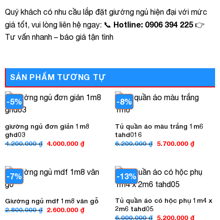
Quý khách có nhu cầu lắp đặt giường ngủ hiện đại với mức
Hotline: 0906 394 225
giá tốt, vui lòng liên hệ ngay: 📞
👉
Tư vấn nhanh – báo giá tận tình
SẢN PHẨM TƯƠNG TỰ
-5%
-8%
giường ngủ đơn giản 1m8
Tủ quần áo màu trắng 1m6
ghd03
tahd016
Giá
Giá
Giá
Giá
4.200.000
₫
4.000.000
₫
6.200.000
₫
5.700.000
₫
gốc
hiện
gốc
hiện
là:
tại
là:
tại
4.200.000 ₫.
là:
6.200.000 ₫.
là:
4.000.000 ₫.
5.700.00
-7%
-13%
Tủ quần áo có hộc phụ 1m4 x
Giường ngủ mdf 1m8 vân gỗ
2m6 tahd05
Giá
Giá
2.800.000
₫
2.600.000
₫
gốc
hiện
Giá
Giá
6.000.000
₫
5.200.000
₫