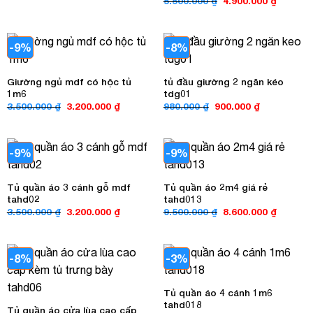
5.500.000
₫
4.900.000
₫
là:
tại
gốc
hiện
4.000.000 ₫.
là:
là:
tại
3.500.000 ₫.
5.500.000 ₫.
là:
4.900.00
-9%
-8%
Giường ngủ mdf có hộc tủ
tủ đầu giường 2 ngăn kéo
1m6
tdg01
Giá
Giá
Giá
Giá
3.500.000
₫
3.200.000
₫
980.000
₫
900.000
₫
gốc
hiện
gốc
hiện
là:
tại
là:
tại
3.500.000 ₫.
là:
980.000 ₫.
là:
3.200.000 ₫.
900.000 ₫.
-9%
-9%
Tủ quần áo 3 cánh gỗ mdf
Tủ quần áo 2m4 giá rẻ
tahd02
tahd013
Giá
Giá
Giá
Giá
3.500.000
₫
3.200.000
₫
9.500.000
₫
8.600.000
₫
gốc
hiện
gốc
hiện
là:
tại
là:
tại
3.500.000 ₫.
là:
9.500.000 ₫.
là:
3.200.000 ₫.
8.600.00
-8%
-3%
Tủ quần áo 4 cánh 1m6
tahd018
Tủ quần áo cửa lùa cao cấp