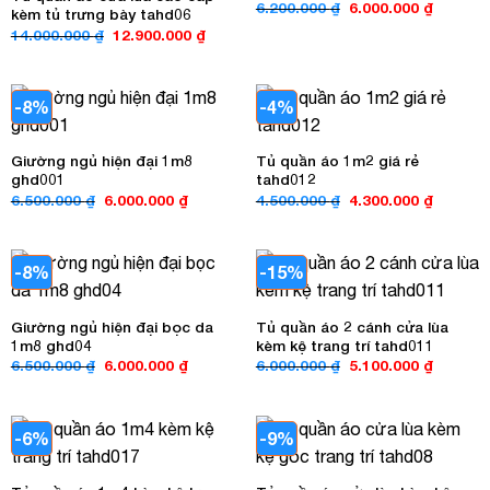
Giá
Giá
6.200.000
₫
6.000.000
₫
kèm tủ trưng bày tahd06
gốc
hiện
Giá
Giá
14.000.000
₫
12.900.000
₫
là:
tại
gốc
hiện
6.200.000 ₫.
là:
là:
tại
6.000.00
14.000.000 ₫.
là:
12.900.000 ₫.
-8%
-4%
Giường ngủ hiện đại 1m8
Tủ quần áo 1m2 giá rẻ
ghd001
tahd012
Giá
Giá
Giá
Giá
6.500.000
₫
6.000.000
₫
4.500.000
₫
4.300.000
₫
gốc
hiện
gốc
hiện
là:
tại
là:
tại
6.500.000 ₫.
là:
4.500.000 ₫.
là:
6.000.000 ₫.
4.300.00
-8%
-15%
Giường ngủ hiện đại bọc da
Tủ quần áo 2 cánh cửa lùa
1m8 ghd04
kèm kệ trang trí tahd011
Giá
Giá
Giá
Giá
6.500.000
₫
6.000.000
₫
6.000.000
₫
5.100.000
₫
gốc
hiện
gốc
hiện
là:
tại
là:
tại
6.500.000 ₫.
là:
6.000.000 ₫.
là:
6.000.000 ₫.
5.100.00
-6%
-9%