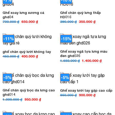
Ghế xoay lưng xương cá
Ghế chân quỳ lưng thấp
ghd04
HD016
Giá
Giá
Giá
Giá
700.000
₫
650.000
₫
390.000
₫
350.000
₫
gốc
hiện
gốc
hiện
là:
tại
là:
tại
700.000 ₫.
là:
390.000 ₫.
là:
650.000 ₫.
350.000 ₫.
-11%
-15%
Ghế xoay ngã tựa lưng màu
ghế chân quỳ lưới không tay
đen ghd026
Giá
Giá
450.000
₫
400.000
₫
gốc
hiện
Giá
Giá
1.650.000
₫
1.400.000
₫
là:
tại
gốc
hiện
450.000 ₫.
là:
là:
tại
400.000 ₫.
1.650.000 ₫.
là:
1.400.00
-5%
-5%
Ghế chân quỳ bọc da lưng cao
Ghế xoay lưới tay gập cao cấp
ghd014
Giá
Giá
950.000
₫
900.000
₫
gốc
hiện
Giá
Giá
1.000.000
₫
950.000
₫
là:
tại
gốc
hiện
950.000 ₫.
là:
là:
tại
900.000 ₫.
1.000.000 ₫.
là:
950.000 ₫.