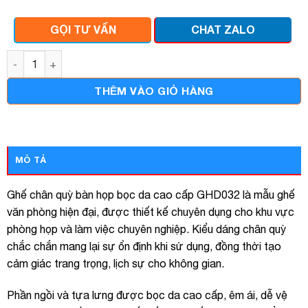
GỌI TƯ VẤN
CHAT ZALO
Ghế chân quỳ bàn họp bọc da cao cấp ghd032 số lượng
THÊM VÀO GIỎ HÀNG
MÔ TẢ
Ghế chân quỳ bàn họp bọc da cao cấp GHD032 là mẫu ghế
văn phòng hiện đại, được thiết kế chuyên dụng cho khu vực
phòng họp và làm việc chuyên nghiệp. Kiểu dáng chân quỳ
chắc chắn mang lại sự ổn định khi sử dụng, đồng thời tạo
cảm giác trang trọng, lịch sự cho không gian.
Phần ngồi và tựa lưng được bọc da cao cấp, êm ái, dễ vệ