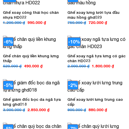
Ghế xoay công thái học chân
Ghế xoay lưng lưới tựa đầu
nhựa HD022
màu hồng ghd029
Giá
Giá
Giá
Giá
1.200.000
₫
990.000
₫
750.000
₫
720.000
₫
gốc
hiện
gốc
hiện
là:
tại
là:
tại
1.200.000 ₫.
là:
750.000 ₫.
là:
990.000 ₫.
720.000 ₫.
-6%
-10%
Ghế chân quỳ liền khung lưng
Ghế xoay ngã tựa lưng có gác
thấp
chân HD023
Giá
Giá
Giá
Giá
520.000
₫
490.000
₫
2.000.000
₫
1.800.000
₫
gốc
hiện
gốc
hiện
là:
tại
là:
tại
520.000 ₫.
là:
2.000.000 ₫.
là:
490.000 ₫.
1.800.00
-5%
-2%
Ghế giám đốc bọc da ngã tựa
Ghế xoay lưới lưng trung cao
lưng ghd018
cấp
Giá
Giá
Giá
Giá
3.000.000
₫
2.850.000
₫
900.000
₫
880.000
₫
gốc
hiện
gốc
hiện
là:
tại
là:
tại
3.000.000 ₫.
là:
900.000 ₫.
là:
2.850.000 ₫.
880.000 ₫.
-5%
-7%