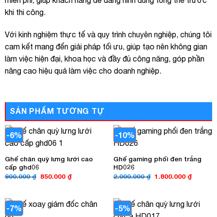
miễn phí, giúp khách hàng dễ dàng hình dung tổng thể trước
khi thi công.
Với kinh nghiệm thực tế và quy trình chuyên nghiệp, chúng tôi
cam kết mang đến giải pháp tối ưu, giúp tạo nên không gian
làm việc hiện đại, khoa học và đầy đủ công năng, góp phần
nâng cao hiệu quả làm việc cho doanh nghiệp.
SẢN PHẨM TƯƠNG TỰ
-6%
-10%
Ghế chân quỳ lưng lưới cao
Ghế gaming phối đen trắng
cấp ghd06
HD026
Giá
Giá
Giá
Giá
900.000
₫
850.000
₫
2.000.000
₫
1.800.000
₫
gốc
hiện
gốc
hiện
là:
tại
là:
tại
900.000 ₫.
là:
2.000.000 ₫.
là:
850.000 ₫.
1.800.00
-7%
-5%