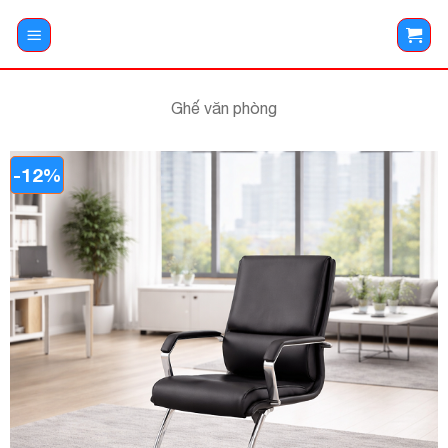
Bỏ
qua
nội
dung
Ghế văn phòng
-12%