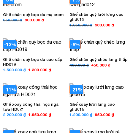
Ghế chân quỳ lưới lưng cao
Ghế chân quỳ bọc da mạ crom
ghd012
Giá
Giá
950.000
₫
900.000
₫
gốc
hiện
Giá
Giá
1.050.000
₫
980.000
₫
là:
tại
gốc
hiện
950.000 ₫.
là:
là:
tại
900.000 ₫.
1.050.000 ₫.
là:
980.000 ₫
-13%
-6%
Ghế chân quỳ bọc da cao cấp
Ghế chân quỳ chéo lưng thấp
HD019
Giá
Giá
480.000
₫
450.000
₫
gốc
hiện
Giá
Giá
1.500.000
₫
1.300.000
₫
là:
tại
gốc
hiện
480.000 ₫.
là:
là:
tại
450.000 ₫.
1.500.000 ₫.
là:
1.300.000 ₫.
-11%
-21%
Ghế xoay công thái học ngã
Ghế xoay lưới lưng cao
tựa HD021
ghd015
Giá
Giá
Giá
Giá
2.200.000
₫
1.950.000
₫
1.200.000
₫
950.000
₫
gốc
hiện
gốc
hiện
là:
tại
là:
tại
2.200.000 ₫.
là:
1.200.000 ₫.
là:
1.950.000 ₫.
950.000 ₫