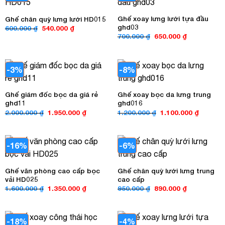
Ghế xoay lưng lưới tựa đầu
Ghế chân quỳ lưng lưới HD015
ghd03
Giá
Giá
600.000
₫
540.000
₫
gốc
hiện
Giá
Giá
700.000
₫
650.000
₫
là:
tại
gốc
hiện
600.000 ₫.
là:
là:
tại
540.000 ₫.
700.000 ₫.
là:
650.000 ₫.
-3%
-8%
Ghế giám đốc bọc da giá rẻ
Ghế xoay bọc da lưng trung
ghd11
ghd016
Giá
Giá
Giá
Giá
2.000.000
₫
1.950.000
₫
1.200.000
₫
1.100.000
₫
gốc
hiện
gốc
hiện
là:
tại
là:
tại
2.000.000 ₫.
là:
1.200.000 ₫.
là:
1.950.000 ₫.
1.100.00
-16%
-6%
Ghế văn phòng cao cấp bọc
Ghế chân quỳ lưới lưng trung
vải HD025
cao cấp
Giá
Giá
Giá
Giá
1.600.000
₫
1.350.000
₫
950.000
₫
890.000
₫
gốc
hiện
gốc
hiện
là:
tại
là:
tại
1.600.000 ₫.
là:
950.000 ₫.
là:
1.350.000 ₫.
890.000 ₫.
-18%
-4%