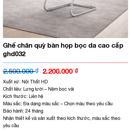
Ghế chân quỳ bàn họp bọc da cao cấp
ghd032
Giá
Giá
2.500.000
₫
2.200.000
₫
gốc
hiện
Xuất xứ: Nội Thất HD
là:
tại
Chất liệu: Lưng lưới – Nệm bọc vải
2.500.000 ₫.
là:
Kích thước: Liên hệ
2.200.000 ₫.
Màu sắc: Đa dạng màu sắc – Chọn màu theo yêu cầu
Bảo hành: 24 tháng
Nhận thiết kế và sản xuất theo kích thước, màu sắc theo
yêu cầu