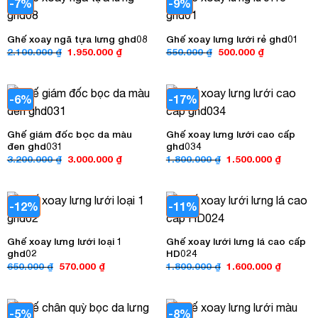
-7%
-9%
Ghế xoay ngã tựa lưng ghd08
Ghế xoay lưng lưới rẻ ghd01
Giá
Giá
Giá
Giá
2.100.000
₫
1.950.000
₫
550.000
₫
500.000
₫
gốc
hiện
gốc
hiện
là:
tại
là:
tại
2.100.000 ₫.
là:
550.000 ₫.
là:
1.950.000 ₫.
500.000 ₫.
-6%
-17%
Ghế giám đốc bọc da màu
Ghế xoay lưng lưới cao cấp
đen ghd031
ghd034
Giá
Giá
Giá
Giá
3.200.000
₫
3.000.000
₫
1.800.000
₫
1.500.000
₫
gốc
hiện
gốc
hiện
là:
tại
là:
tại
3.200.000 ₫.
là:
1.800.000 ₫.
là:
3.000.000 ₫.
1.500.00
-12%
-11%
Ghế xoay lưng lưới loại 1
Ghế xoay lưới lưng lá cao cấp
ghd02
HD024
Giá
Giá
Giá
Giá
650.000
₫
570.000
₫
1.800.000
₫
1.600.000
₫
gốc
hiện
gốc
hiện
là:
tại
là:
tại
650.000 ₫.
là:
1.800.000 ₫.
là:
570.000 ₫.
1.600.00
-5%
-8%