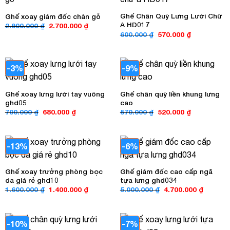
Ghế Chân Quỳ Lưng Lưới Chữ
Ghế xoay giám đốc chân gỗ
A HD017
Giá
Giá
2.900.000
₫
2.700.000
₫
gốc
hiện
Giá
Giá
600.000
₫
570.000
₫
là:
tại
gốc
hiện
2.900.000 ₫.
là:
là:
tại
2.700.000 ₫.
600.000 ₫.
là:
570.000 ₫.
-3%
-9%
Ghế xoay lưng lưới tay vuông
Ghế chân quỳ liền khung lưng
ghd05
cao
Giá
Giá
Giá
Giá
700.000
₫
680.000
₫
570.000
₫
520.000
₫
gốc
hiện
gốc
hiện
là:
tại
là:
tại
700.000 ₫.
là:
570.000 ₫.
là:
680.000 ₫.
520.000 ₫.
-13%
-6%
Ghế xoay trưởng phòng bọc
Ghế giám đốc cao cấp ngã
da giá rẻ ghd10
tựa lưng ghd034
Giá
Giá
Giá
Giá
1.600.000
₫
1.400.000
₫
5.000.000
₫
4.700.000
₫
gốc
hiện
gốc
hiện
là:
tại
là:
tại
1.600.000 ₫.
là:
5.000.000 ₫.
là:
1.400.000 ₫.
4.700.00
-10%
-7%