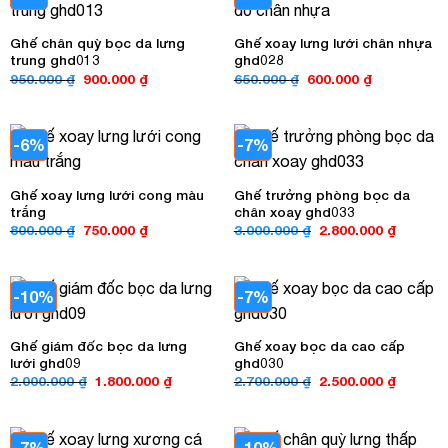
Ghế chân quỳ bọc da lưng
Ghế xoay lưng lưới chân nhựa
trung ghd013
ghd028
Giá
Giá
Giá
Giá
950.000
₫
900.000
₫
650.000
₫
600.000
₫
gốc
hiện
gốc
hiện
là:
tại
là:
tại
950.000 ₫.
là:
650.000 ₫.
là:
900.000 ₫.
600.000 ₫.
-6%
-7%
Ghế xoay lưng lưới cong màu
Ghế trưởng phòng bọc da
trắng
chân xoay ghd033
Giá
Giá
Giá
Giá
800.000
₫
750.000
₫
3.000.000
₫
2.800.000
₫
gốc
hiện
gốc
hiện
là:
tại
là:
tại
800.000 ₫.
là:
3.000.000 ₫.
là:
750.000 ₫.
2.800.00
-10%
-7%
Ghế giám đốc bọc da lưng
Ghế xoay bọc da cao cấp
lưới ghd09
ghd030
Giá
Giá
Giá
Giá
2.000.000
₫
1.800.000
₫
2.700.000
₫
2.500.000
₫
gốc
hiện
gốc
hiện
là:
tại
là:
tại
2.000.000 ₫.
là:
2.700.000 ₫.
là:
1.800.000 ₫.
2.500.00
-7%
-10%