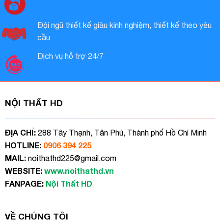
Đội ngũ thiết kế giàu kinh nghiệm, thiết kế theo yêu
cầu
Dịch vụ hỗ trợ 24/7
NỘI THẤT HD
ĐỊA CHỈ:
288 Tây Thạnh, Tân Phú, Thành phố Hồ Chí Minh
HOTLINE:
0906 394 225
MAIL:
noithathd225@gmail.com
WEBSITE:
www.noithathd.vn
FANPAGE:
Nội Thất HD
VỀ CHÚNG TÔI