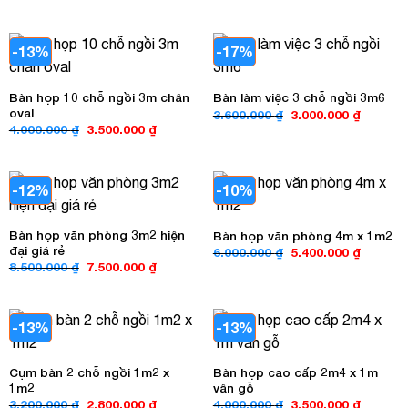
gốc
hiện
600.000 ₫.
là:
là:
tại
570.000 ₫.
9.000.000 ₫.
là:
6.500.00
-13%
-17%
Bàn họp 10 chỗ ngồi 3m chân
Bàn làm việc 3 chỗ ngồi 3m6
oval
Giá
Giá
3.600.000
₫
3.000.000
₫
gốc
hiện
Giá
Giá
4.000.000
₫
3.500.000
₫
là:
tại
gốc
hiện
3.600.000 ₫.
là:
là:
tại
3.000.00
4.000.000 ₫.
là:
3.500.000 ₫.
-12%
-10%
Bàn họp văn phòng 3m2 hiện
Bàn họp văn phòng 4m x 1m2
đại giá rẻ
Giá
Giá
6.000.000
₫
5.400.000
₫
gốc
hiện
Giá
Giá
8.500.000
₫
7.500.000
₫
là:
tại
gốc
hiện
6.000.000 ₫.
là:
là:
tại
5.400.00
8.500.000 ₫.
là:
7.500.000 ₫.
-13%
-13%
Cụm bàn 2 chỗ ngồi 1m2 x
Bàn họp cao cấp 2m4 x 1m
1m2
vân gỗ
Giá
Giá
Giá
Giá
3.200.000
₫
2.800.000
₫
4.000.000
₫
3.500.000
₫