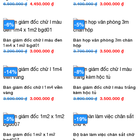
Giá
Giá
Giá
Giá
6.500.000
₫
4.450.000
₫
3.400.000
₫
3.000.000
₫
gốc
hiện
gốc
hiện
là:
tại
là:
tại
6.500.000 ₫.
là:
3.400.000 ₫.
là:
4.450.000 ₫.
3.000.00
-6%
-5%
Bàn giám đốc chữ l màu đen
Bàn họp văn phòng 3m chân
1m4 x 1m2 bgd01
hộp
Giá
Giá
Giá
Giá
3.200.000
₫
3.000.000
₫
3.700.000
₫
3.500.000
₫
gốc
hiện
gốc
hiện
là:
tại
là:
tại
3.200.000 ₫.
là:
3.700.000 ₫.
là:
3.000.000 ₫.
3.500.00
-14%
-8%
Bàn giám đốc chữ l 1m4 viền
Bàn giám đốc chữ l màu trắng
vàng
kèm hộc tủ
Giá
Giá
Giá
Giá
3.500.000
₫
3.000.000
₫
3.800.000
₫
3.500.000
₫
gốc
hiện
gốc
hiện
là:
tại
là:
tại
3.500.000 ₫.
là:
3.800.000 ₫.
là:
3.000.000 ₫.
3.500.00
-5%
-19%
Bàn giám đốc 1m2 x 1m2
Bộ bàn làm việc chân sắt chữ
bgd007
k