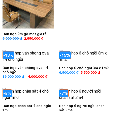
2.700.000 ₫.
là:
2.500.00
Bàn họp 2m gỗ mdf giá rẻ
Giá
Giá
3.000.000
₫
2.850.000
₫
gốc
hiện
là:
tại
3.000.000 ₫.
là:
2.850.000 ₫.
-13%
-15%
Bàn họp văn phòng oval 14
Bàn họp 6 chỗ ngồi 3m x 1m2
chỗ ngồi
Giá
Giá
6.500.000
₫
5.500.000
₫
gốc
hiện
Giá
Giá
16.000.000
₫
14.000.000
₫
là:
tại
gốc
hiện
6.500.000 ₫.
là:
là:
tại
5.500.00
16.000.000 ₫.
là:
14.000.000 ₫.
-8%
-7%
Bàn họp chân sắt 4 chỗ ngồi
Bàn họp 6 người ngồi chân
1m6
sắt 2m4