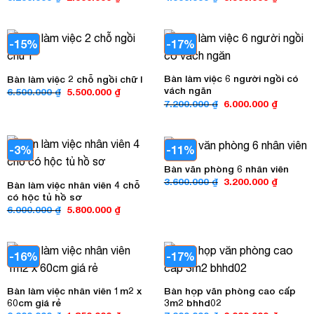
gốc
hiện
gốc
hiện
là:
tại
là:
tại
3.200.000 ₫.
là:
4.000.000 ₫.
là:
2.800.000 ₫.
3.500.00
-15%
-17%
Bàn làm việc 6 người ngồi có
Bàn làm việc 2 chỗ ngồi chữ l
vách ngăn
Giá
Giá
6.500.000
₫
5.500.000
₫
gốc
hiện
Giá
Giá
7.200.000
₫
6.000.000
₫
là:
tại
gốc
hiện
6.500.000 ₫.
là:
là:
tại
5.500.000 ₫.
7.200.000 ₫.
là:
6.000.00
-3%
-11%
Bàn văn phòng 6 nhân viên
Giá
Giá
3.600.000
₫
3.200.000
₫
Bàn làm việc nhân viên 4 chỗ
gốc
hiện
có hộc tủ hồ sơ
là:
tại
3.600.000 ₫.
là:
Giá
Giá
6.000.000
₫
5.800.000
₫
3.200.00
gốc
hiện
là:
tại
6.000.000 ₫.
là:
5.800.000 ₫.
-16%
-17%
Bàn làm việc nhân viên 1m2 x
Bàn họp văn phòng cao cấp
60cm giá rẻ
3m2 bhhd02