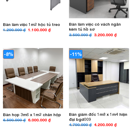
Bàn làm việc có vách ngăn
Bàn làm việc 1m2 hộc tủ treo
kèm tủ hồ sơ
Giá
Giá
1.200.000
₫
1.100.000
₫
gốc
hiện
Giá
Giá
3.500.000
₫
3.200.000
₫
là:
tại
gốc
hiện
1.200.000 ₫.
là:
là:
tại
1.100.000 ₫.
3.500.000 ₫.
là:
3.200.00
-8%
-11%
Bàn giám đốc 1m8 x 1m4 hiện
Bàn họp 3m6 x 1m2 chân hộp
đại bgd009
Giá
Giá
6.500.000
₫
6.000.000
₫
gốc
hiện
Giá
Giá
4.700.000
₫
4.200.000
₫
là:
tại
gốc
hiện
6.500.000 ₫.
là: