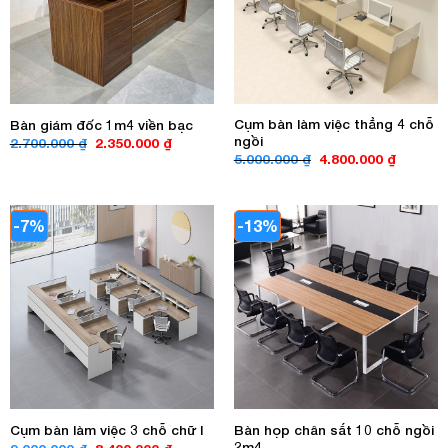
Cụm bàn làm việc thẳng 4 chỗ
Bàn giám đốc 1m4 viền bạc
ngồi
Giá
Giá
2.700.000
₫
2.350.000
₫
gốc
hiện
Giá
Giá
5.000.000
₫
4.800.000
₫
là:
tại
gốc
hiện
2.700.000 ₫.
là:
là:
tại
2.350.000 ₫.
5.000.000 ₫.
là:
4.800.00
-7%
-13%
Bàn họp chân sắt 10 chỗ ngồi
Cụm bàn làm việc 3 chỗ chữ l
2m4
Giá
Giá