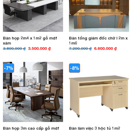
Bàn họp 2m4 x 1m2 gỗ mdf
Bàn tổng giám đốc chữ l 2m x
xám
1m6
Giá
Giá
Giá
Giá
3.800.000
₫
3.500.000
₫
7.200.000
₫
6.600.000
₫
gốc
hiện
gốc
hiện
là:
tại
là:
tại
3.800.000 ₫.
là:
7.200.000 ₫.
là:
3.500.000 ₫.
6.600.00
-7%
-8%
Bàn họp 3m cao cấp gỗ mdf
Bàn làm việc 3 hộc tủ 1m2