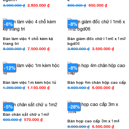
Giá
Giá
Giá
Giá
3.000.000
₫
2.850.000
₫
800.000
₫
650.000
₫
gốc
hiện
gốc
hiện
là:
tại
là:
tại
3.000.000 ₫.
là:
800.000 ₫.
là:
2.850.000 ₫.
650.000 ₫.
-6%
-8%
Bàn làm việc 4 chỗ kèm kệ
Bàn giám đốc chữ l 1m6 x 1m2
trang trí
bgd06
Giá
Giá
Giá
Giá
8.000.000
₫
7.500.000
₫
3.800.000
₫
3.500.000
₫
gốc
hiện
gốc
hiện
là:
tại
là:
tại
8.000.000 ₫.
là:
3.800.000 ₫.
là:
7.500.000 ₫.
3.500.00
-12%
-8%
Bàn làm việc 1m kèm hộc tủ
Bàn họp 4m chân hộp cao cấp
Giá
Giá
Giá
Giá
1.300.000
₫
1.150.000
₫
6.500.000
₫
6.000.000
₫
gốc
hiện
gốc
hiện
là:
tại
là:
tại
1.300.000 ₫.
là:
6.500.000 ₫.
là:
1.150.000 ₫.
6.000.00
-5%
-28%
Bàn chân sắt chữ u 1m2
Giá
Giá
600.000
₫
570.000
₫
Bàn họp cao cấp 3m x 1m4
gốc
hiện
Giá
Giá
9.000.000
₫
6.500.000
₫
là:
tại