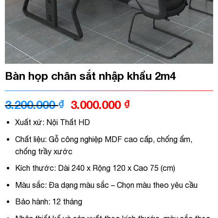
Bàn họp chân sắt nhập khẩu 2m4
Giá
Giá
3.200.000
₫
3.000.000
₫
gốc
hiện
Xuất xứ: Nội Thất HD
là:
tại
3.200.000 ₫.
là:
Chất liệu: Gỗ công nghiệp MDF cao cấp, chống ẩm,
3.000.000 ₫.
chống trầy xước
Kích thước: Dài 240 x Rộng 120 x Cao 75 (cm)
Màu sắc: Đa dạng màu sắc – Chọn màu theo yêu cầu
Bảo hành: 12 tháng