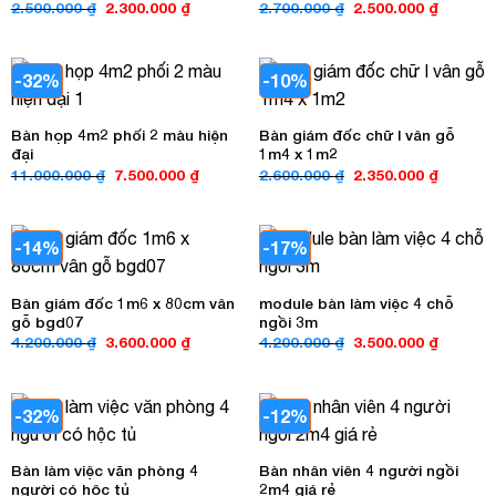
Giá
Giá
Giá
Giá
2.500.000
₫
2.300.000
₫
2.700.000
₫
2.500.000
₫
gốc
hiện
gốc
hiện
là:
tại
là:
tại
2.500.000 ₫.
là:
2.700.000 ₫.
là:
2.300.000 ₫.
2.500.00
-32%
-10%
Bàn họp 4m2 phối 2 màu hiện
Bàn giám đốc chữ l vân gỗ
đại
1m4 x 1m2
Giá
Giá
Giá
Giá
11.000.000
₫
7.500.000
₫
2.600.000
₫
2.350.000
₫
gốc
hiện
gốc
hiện
là:
tại
là:
tại
11.000.000 ₫.
là:
2.600.000 ₫.
là:
7.500.000 ₫.
2.350.00
-14%
-17%
Bàn giám đốc 1m6 x 80cm vân
module bàn làm việc 4 chỗ
gỗ bgd07
ngồi 3m
Giá
Giá
Giá
Giá
4.200.000
₫
3.600.000
₫
4.200.000
₫
3.500.000
₫
gốc
hiện
gốc
hiện
là:
tại
là:
tại
4.200.000 ₫.
là:
4.200.000 ₫.
là:
3.600.000 ₫.
3.500.00
-32%
-12%
Bàn làm việc văn phòng 4
Bàn nhân viên 4 người ngồi
người có hộc tủ
2m4 giá rẻ