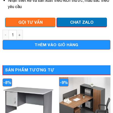
Nhận thiết kế và sản xuất theo kích thước, màu sắc theo
yêu cầu
GỌI TƯ VẤN
CHAT ZALO
Bàn họp chân sắt nhập khẩu 2m4 số lượng
THÊM VÀO GIỎ HÀNG
SẢN PHẨM TƯƠNG TỰ
-8%
-9%